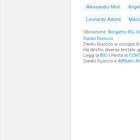
Alessandro Mori
Angel
Leonardo Adorni
Mari
Ubicazione:
Bergamo BG, Ita
Danilo Ruocco
Danilo Ruocco si occupa di cu
Ha diretto diverse testate g
Leggi la
BIO
| Resta in
CON
Danilo Ruocco è
Affiliato 
C
o
m
m
e
n
t
i