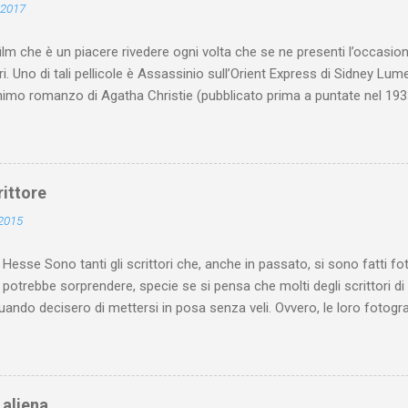
 2017
ilm che è un piacere rivedere ogni volta che se ne presenti l’occasio
i. Uno di tali pellicole è Assassinio sull’Orient Express di Sidney Lume
imo romanzo di Agatha Christie (pubblicato prima a puntate nel 1933
, il film di Lumet (uscito nel 1974) si apre con un antefatto ambientat
da un fatto realmente accaduto: il rapimento e l’assassinio del piccolo
 (nel romanzo e nel film chiamato Armstrong e padre di una bimba).
parte in bianco e nero e parte con colori seppiati e ha i ritmi di un rep
rittore
 l’antefatto, l’azione si sposta nel 1935 e la fotografia prende i color
 2015
idio si snoda con ritmi che sembrano calmi e composti (molto “British”)
oca” sui contrasti, percepit...
esse Sono tanti gli scrittori che, anche in passato, si sono fatti 
ò potrebbe sorprendere, specie se si pensa che molti degli scrittori di
ando decisero di mettersi in posa senza veli. Ovvero, le loro fotogr
blicitarie atte a renderli celebri (magari con uno scandaletto monta
e celebri che accettavano (o chiedevano) di essere immortalate nud
ente, possibile indagare le motivazioni che portarono ognuno di tali sc
do. Vale la pena, però, riflettere che, probabilmente, nessun altro ar
à aliena