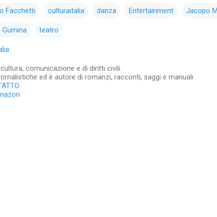
o Facchetti
culturaitalia
danza
Entertainment
Jacopo Ma
o Gumina
teatro
lia
ltura, comunicazione e di diritti civili.
iornalistiche ed è autore di romanzi, racconti, saggi e manuali.
TATTO
Amazon