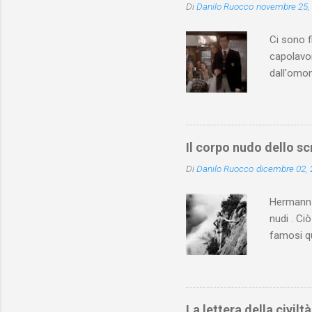
Di
Danilo Ruocco
novembre 25,
Ci sono f
capolavor
dall'omon
seguente)
Christie 
Lindbergh
pubblico 
Il corpo nudo dello sc
Terminato
Di
Danilo Ruocco
dicembre 02,
dell’omic
Lumet “gi
Hermann H
nudi . Ci
famosi qu
mosse pub
a person
è, ovviam
posare nu
La lettera della civilt