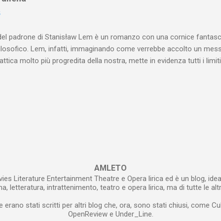
rmine si intende indicare anche il poeta) è abituato a mostrare se ste
6
 Abituato, se grande scrittore, a mettere a nudo la propria anima . Abi
e emozioni . ...
del padrone di Stanisław Lem è un romanzo con una cornice fantasci
filosofico. Lem, infatti, immaginando come verrebbe accolto un mes
alattica molto più progredita della nostra, mette in evidenza tutti i lim
, soprattutto, della politica. Il romanzo finge di essere un’autobiogra
he, anni prima, ha fatto parte del board del Progetto denominato la 
gruppo consistente di scienziati di varie discipline ha tentato di deci
ogreditissima civiltà galattica. Il segnale alieno è stato captato per 
te, si è scoperto che esso conteneva in sé un messaggio. L’io narrant
tativi di decifrazione sono miseramente falliti e il suo racconto altro
 si è deciso di rinunciare all’impresa di...
AMLETO
ies Literature Entertainment Theatre e Opera lirica ed è un blog, idea
, letteratura, intrattenimento, teatro e opera lirica, ma di tutte le alt
e erano stati scritti per altri blog che, ora, sono stati chiusi, come Cu
OpenReview e Under_Line.