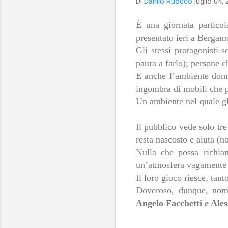
Di
Danilo Ruocco
luglio 04,
È una giornata particol
presentato ieri a Bergam
Gli stessi protagonisti 
paura a farlo); persone 
E anche l’ambiente domes
ingombra di mobili che p
Un ambiente nel quale gli
Il pubblico vede solo tre
resta nascosto e aiuta (n
Nulla che possa richia
un’atmosfera vagamente s
Il loro gioco riesce, tan
Doveroso, dunque, nomin
Angelo Facchetti e Ale