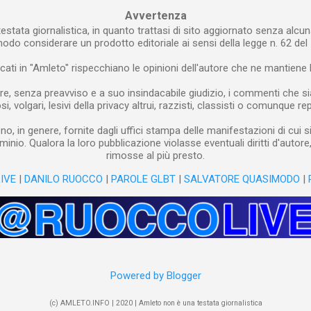
Avvertenza
estata giornalistica, in quanto trattasi di sito aggiornato senza alcun
modo considerare un prodotto editoriale ai sensi della legge n. 62 del 
blicati in "Amleto" rispecchiano le opinioni dell'autore che ne mantiene l
re, senza preavviso e a suo insindacabile giudizio, i commenti che siano
i, volgari, lesivi della privacy altrui, razzisti, classisti o comunque rep
o, in genere, fornite dagli uffici stampa delle manifestazioni di cui s
minio. Qualora la loro pubblicazione violasse eventuali diritti d'autor
rimosse al più presto.
IVE
|
DANILO RUOCCO
|
PAROLE GLBT
|
SALVATORE QUASIMODO
|
Powered by Blogger
(c) AMLETO.INFO | 2020 | Amleto non è una testata giornalistica