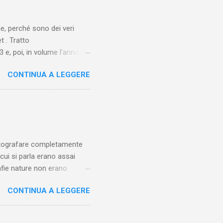
ne, perché sono dei veri
t . Tratto
 e, poi, in volume l’anno
o nel 1930 e ispirato alla
CONTINUA A LEGGERE
 figlio dell’aviatore Charles
 L’antefatto è mostrato al
ortage giornalistico.
i “naturali”. Il racconto
: in realtà, la regia di
fotografare completamente
 cui si parla erano assai
afie nature non erano
to ad arte), ma erano scatti
CONTINUA A LEGGERE
e. Gabriele D'Annunzio Non
rittori a scegliere di
tista come uno scrittore (e