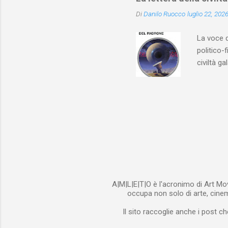
con il te
Di
Danilo Ruocco
luglio 22, 202
lettori .
corpo all
La voce 
politico-
civiltà g
cultura e
Hogarth c
quale un 
da una pr
casualmen
che i ten
del perché
A|M|L|E|T|O è l'acronimo di Art Mov
occupa non solo di arte, cinema
Il sito raccoglie anche i post ch