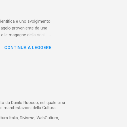
sso al proprio pubblico di
tuato, se sincero, a dare
entifica e uno svolgimento
saggio proveniente da una
iti e le magagne della nostra
fia scritta dal matematico
CONTINUA A LEGGERE
Voce del padrone con il
frare una lettera proveniente
puro caso e, ancora più
e dichiara fin dall’inizio
 non è che la spiegazione
to da Danilo Ruocco, nel quale ci si
re manifestazioni della Cultura.
ltura Italia, Divismo, WebCultura,