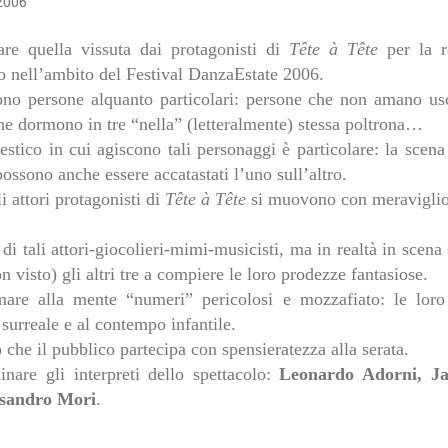
 2006
are quella vissuta dai protagonisti di
Tête à Tête
per la 
o nell’ambito del Festival DanzaEstate 2006.
sono persone alquanto particolari: persone che non amano us
che dormono in tre “nella” (letteralmente) stessa poltrona…
tico in cui agiscono tali personaggi è particolare: la scen
ossono anche essere accatastati l’uno sull’altro.
 attori protagonisti di
Tête à Tête
si muovono con meraviglio
 di tali attori-giocolieri-mimi-musicisti, ma in realtà in scena 
on visto) gli altri tre a compiere le loro prodezze fantasiose.
mare alla mente “numeri” pericolosi e mozzafiato: le loro
urreale e al contempo infantile.
to che il pubblico partecipa con spensieratezza alla serata.
are gli interpreti dello spettacolo:
Leonardo Adorni, Ja
ssandro Mori
.