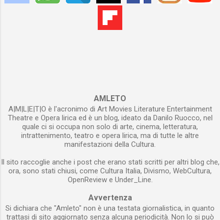
(nel ruolo dell’italo-americano) e Ali (in quello
del pianista) - imparano a conoscersi e tra
loro nasce un’amicizia sincera in grado di
durare negli anni. Raccontando la loro storia,
il film, tra le altre cose, mostra allo
spettatore in modo plastico la differenza
che passa tra lo stereotipo e il razzismo. Il
primo è un’opinione...
AMLETO
A|M|L|E|T|O è l'acronimo di Art Movies Literature Entertainment
Theatre e Opera lirica ed è un blog, ideato da Danilo Ruocco, nel
quale ci si occupa non solo di arte, cinema, letteratura,
intrattenimento, teatro e opera lirica, ma di tutte le altre
manifestazioni della Cultura.
Il sito raccoglie anche i post che erano stati scritti per altri blog che,
ora, sono stati chiusi, come Cultura Italia, Divismo, WebCultura,
OpenReview e Under_Line.
Avvertenza
Si dichiara che "Amleto" non è una testata giornalistica, in quanto
trattasi di sito aggiornato senza alcuna periodicità. Non lo si può