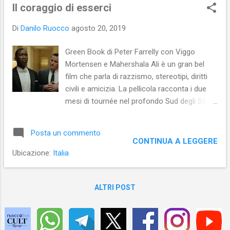
s
Il coraggio di esserci
t
Di
Danilo Ruocco
agosto 20, 2019
Green Book di Peter Farrelly con Viggo
Mortensen e Mahershala Ali è un gran bel
film che parla di razzismo, stereotipi, diritti
civili e amicizia. La pellicola racconta i due
mesi di tournée nel profondo Sud degli Stati
Uniti degli anni Sessanta del pianista e
compositore Don Shirley che, temendo di
Posta un commento
subire ritorsioni da parte dei razzisti del
CONTINUA A LEGGERE
luogo (essendo lui un uomo di colore),
Ubicazione:
Italia
ingaggiò come autista (facente funzione di
guardaspalle) l’italo-americano Frank
Vallelonga (padre di uno degli sceneggiatori
ALTRI POST
del film). Durante il viaggio tra uno Stato e
l’altro del profondo Sud degli U.S.A. i due
uomini - benissimo interpretati da Mortensen