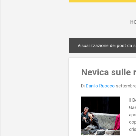
H
Visualizzazione dei post da 
P
o
s
Nevica sulle 
t
Di
Danilo Ruocco
settembre
Il 
Gae
apr
cop
cri