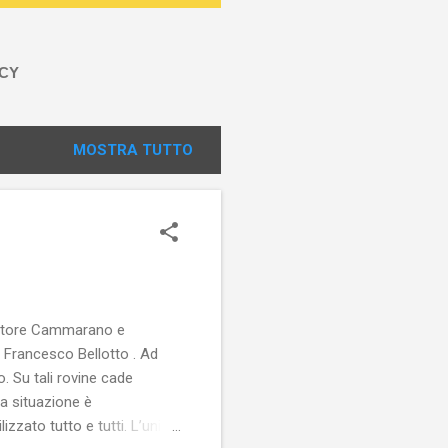
ACY
MOSTRA TUTTO
lvatore Cammarano e
i Francesco Bellotto . Ad
o. Su tali rovine cade
a situazione è
izzato tutto e tutti. L’unica