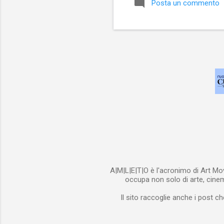
Posta un commento
val
str
che
A|M|L|E|T|O è l'acronimo di Art Mov
occupa non solo di arte, cinema
Il sito raccoglie anche i post ch