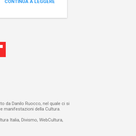
CONTINUA A LEGGERE
re superflua (in quanto non
re l’indicibile, ossia ciò
la al...
to da Danilo Ruocco, nel quale ci si
re manifestazioni della Cultura.
ltura Italia, Divismo, WebCultura,