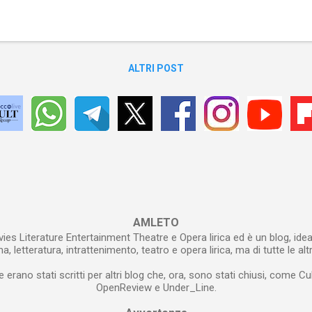
ore salvifico della Poesia , nonostante (o, forse, proprio) il suo esse
ettamente necessaria). Salvifica perché, attraverso la Poesia, si può di
, genericamente, non si può dire, ma che va detto. Salvifica perché par
ALTRI POST
AMLETO
ies Literature Entertainment Theatre e Opera lirica ed è un blog, idea
, letteratura, intrattenimento, teatro e opera lirica, ma di tutte le alt
e erano stati scritti per altri blog che, ora, sono stati chiusi, come Cu
OpenReview e Under_Line.