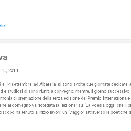
a che, davvero, si muove sul palcoscenico è… la scena che ruota s
pre e solo rovine. Da scorci differenti, ma rovine innevate. Il simbo
ria gira su se stessa ed è sempre uguale. Troppo simile a tante altr
chi guerrieri, non c’è posto per l’amore romantico. Non è previsto. L
lia
rimonio e il matrimonio, si sa, serve a stringere alleanze tra uomin
le donne. Luci...
va
 15, 2014
13 e 14 settembre, ad Albarella, si sono svolte due giornate dedicate al
ti e studiosi si sono riuniti a convegno; mentre, il giorno successivo,
imonia di premiazione della terza edizione del Premio Internazional
iene al convegno va ricordata la “lezione” su “La Poesia oggi” che il
piscopo ha tenuto a inizio lavori: un “viaggio” attraverso le poetiche
nto hanno detto i poeti a proposito della poesia. Ne è uscito un q
, però, attraverso il pensiero di (tra gli altri) Montale, Quasimodo e S