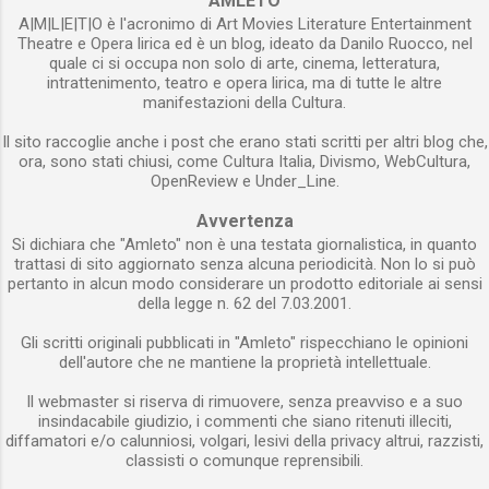
AMLETO
A|M|L|E|T|O è l'acronimo di Art Movies Literature Entertainment
Theatre e Opera lirica ed è un blog, ideato da Danilo Ruocco, nel
quale ci si occupa non solo di arte, cinema, letteratura,
intrattenimento, teatro e opera lirica, ma di tutte le altre
manifestazioni della Cultura.
Il sito raccoglie anche i post che erano stati scritti per altri blog che,
ora, sono stati chiusi, come Cultura Italia, Divismo, WebCultura,
OpenReview e Under_Line.
Avvertenza
Si dichiara che "Amleto" non è una testata giornalistica, in quanto
trattasi di sito aggiornato senza alcuna periodicità. Non lo si può
pertanto in alcun modo considerare un prodotto editoriale ai sensi
della legge n. 62 del 7.03.2001.
Gli scritti originali pubblicati in "Amleto" rispecchiano le opinioni
dell'autore che ne mantiene la proprietà intellettuale.
Il webmaster si riserva di rimuovere, senza preavviso e a suo
insindacabile giudizio, i commenti che siano ritenuti illeciti,
diffamatori e/o calunniosi, volgari, lesivi della privacy altrui, razzisti,
classisti o comunque reprensibili.