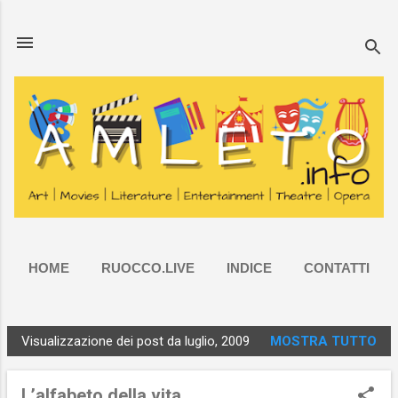
Passa ai contenuti principali
HOME
RUOCCO.LIVE
INDICE
CONTATTI
ALTRO…
PRIVACY
Visualizzazione dei post da luglio, 2009
MOSTRA TUTTO
P
o
L’alfabeto della vita