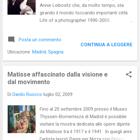
Annie Leibovitz che, da molto tempo, sta
lettura). A intervallare e a interrompere la
girando il mondo toccando importanti città:
ritualità della scrittura e della pulizia dei piedi
Life of a photographer 1990-2005 .
intervengono sia oscuri personaggi (che mai
L'esibizione mette in mostra 220 fotografie
si vedono) che calano dall’alto la borsa della
sia pubbliche, sia private: si va dagli scatti a
medicina (e, allora, inizia la “da...
Posta un commento
grandi personaggi pubblici (come i Presidenti
CONTINUA A LEGGERE
degli Stati Uniti Clinton e Bush ), a quelli che
Ubicazione:
Madrid, Spagna
ritraggono la famiglia d'origine della
fotografa americana o la compagna di vita
Susan Sontag . Non mancano reportage da
Matisse affascinato dalla visione e
zone di guerra e paesaggi. Le foto nelle quali
dal movimento
la Leibovitz sembra davvero dare il meglio di
Di
Danilo Ruocco
luglio 02, 2009
sé sono quelle che ritraggono i divi della
cinematografia. In mostra ce ne sono
Fino al 20 settembre 2009 presso il Museo
parecchie. Tali scatti spiccano perché in
Thyssen-Bornemisza di Madrid è possibile
essi sembra che la fotografa sia riuscita a
visitare la mostra dedicata alle opere dipinte
fare emergere uno dei lati intimi e privati
da Matisse tra il 1917 e il 1941. In quegli anni
del/la divo/a fotografato/a. Ecco, allora, la
l'artista lasciò Parigi per Nizza con l'intento