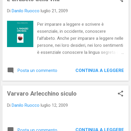
s
t
Di
Danilo Ruocco
luglio 21, 2009
Per imparare a leggere e scrivere è
essenziale, in occidente, conoscere
l’alfabeto. Anche per imparare a leggere nelle
persone, nei loro desideri, nei loro sentimenti
è essenziale conoscere la lingua segreta di
ognuno di noi, il nostro personalissimo
alfabeto. Paola Presciuttini ha scritto un bel
CONTINUA A LEGGERE
Posta un commento
romanzo snodando la storia sul ritmo lento
(e al contempo veloce) dell’alfabeto: 26
lettere (26 capitoli) necessarie perché i due
Varvaro Arlecchino siculo
protagonisti della vicenda possano leggere
l’uno nell’anima dell’altro, ma, soprattutto,
Di
Danilo Ruocco
luglio 12, 2009
nella propria. Due protagonisti singolari,
ognuno di loro, a suo modo e senza averne
la volontà, ai margini della società italiana:
Beatrice, una trans e Nazim, un marocchino
CONTINUA A LEGGERE
Posta un commento