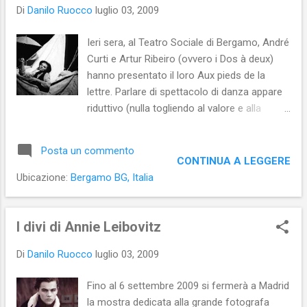
Jeanne Hébuterne , pittrice a sua volta,
Di
Danilo Ruocco
luglio 03, 2009
morta suicida a soli 22 anni la notte stessa
in cui si spense il trentacinquenne Modigliani.
Ieri sera, al Teatro Sociale di Bergamo, André
I dipinti della Hébuterne, esposti per la prima
Curti e Artur Ribeiro (ovvero i Dos à deux)
volta al mondo, danno della giovanissima
hanno presentato il loro Aux pieds de la
compagna di Modigliani l'immagine di una
lettre. Parlare di spettacolo di danza appare
pittrice matura, in grado, anche, di
riduttivo (nulla togliendo al valore e alla
influenzare la creatività del suo geniale
capacità narrativa della danza). Tale
amante (e non solo di esserne influenzata).
meraviglioso spettacolo, infatti, trascende la
La sezione a lei dedicata, con l'esposizione
Posta un commento
danza e si fa poesia. Poesia senza parole,
CONTINUA A LEGGERE
di disegni e una ventina di dipinti, si configura
ma gestuale. Il “testo” racconta la vita
Ubicazione:
Bergamo BG, Italia
c...
quotidiana di due pazzi. Uno dei due sente le
voci e vuole trascrivere ciò che “ascolta” su
carta, l’altro è ossessionato dalla pulizia
I divi di Annie Leibovitz
(specie di quella dei propri piedi). Lo
Di
Danilo Ruocco
luglio 03, 2009
“scrittore” usa il compare a mo’ di macchina
per scrivere (e dal corpo dell’amico alienato
Fino al 6 settembre 2009 si fermerà a Madrid
escono davvero fogli di carta che vengono
la mostra dedicata alla grande fotografa
regolarmente cestinati dopo una sommaria