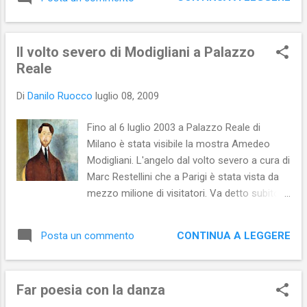
immigrato. Si conoscono per caso e per
caso nasce tra i due una intensa amicizia
non scevra da attrazione. Beatrice si offre di
Il volto severo di Modigliani a Palazzo
insegnare a Nazim a leggere e Nazim
Reale
insegna a Beatrice il rito del tè. Intanto
approfondiscono la propria conoscenza,
Di
Danilo Ruocco
luglio 08, 2009
portandola fino in fondo, fino al punto che la
Fino al 6 luglio 2003 a Palazzo Reale di
...
Milano è stata visibile la mostra Amedeo
Modigliani. L'angelo dal volto severo a cura di
Marc Restellini che a Parigi è stata vista da
mezzo milione di visitatori. Va detto subito
che, rispetto all'allestimento parigino, quello
milanese ha presentato delle importanti
CONTINUA A LEGGERE
Posta un commento
novità espositive, tra cui l'aggiunta al nucleo
originario di altre opere di Modigliani e,
soprattutto, la sezione dedicata all'ultima
Far poesia con la danza
compagna dell'artista, la giovanissima