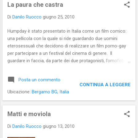
s
La paura che castra
t
Di
Danilo Ruocco
giugno 25, 2010
Humpday è stato presentato in Italia come un film comico:
una pellicola con la quale si ride guardando due uomini
eterosessuali che decidono di realizzare un film porno-gay
per partecipare a un festival del cinema di genere. Il
guardare in faccia, da parte dei due protagonisti, l’omofobia,
dovrebbe indurre il pubblico in sala alla risata. In realtà,
Humpday è un film che ispira tanta tenerezza. I due
Posta un commento
protagonisti, vinti dalle loro paure, non suscitano, infatti, né
CONTINUA A LEGGERE
ilarità, né compassione, bensì, appunto, tenerezza. Si prova,
Ubicazione:
Bergamo BG, Italia
infatti, tenerezza di fronte a due giovanottoni sulla trentina
che hanno talmente tanta paura dell’atto omosessuale da
restare bloccati in una eterosessualità che non pare gioiosa,
Matti e moviola
nonostante uno sia una specie di tomber de femme e l’altro
Di
Danilo Ruocco
giugno 13, 2010
dichiari di essere felicemente sposato. Di fronte a loro
stessi in mutande, ai loro corpi di uomini con la pancetta, i