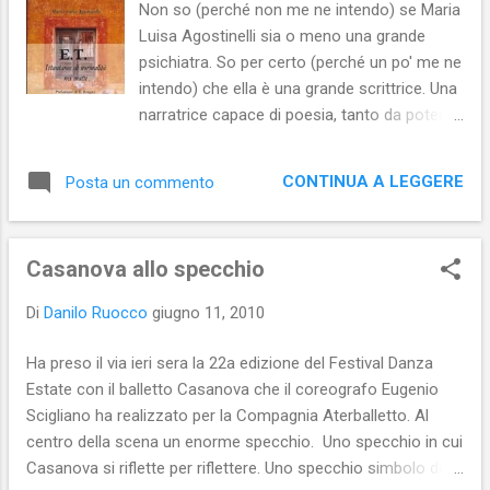
Non so (perché non me ne intendo) se Maria
due amici di lunga data si bloccano e cercano
Luisa Agostinelli sia o meno una grande
disperatamente ogni scusa per non proseguir...
psichiatra. So per certo (perché un po' me ne
intendo) che ella è una grande scrittrice. Una
narratrice capace di poesia, tanto da poter
essere tranquillamente definita poetessa.
Una poetessa che - ovviamente - sa usare le
CONTINUA A LEGGERE
Posta un commento
parole per comporre immagini e dare loro
movimento. Immagini, le sue, piene di vita.
Una vita che la poetessa lascia scorrere
Casanova allo specchio
normalmente o che, invece, moviola alla
mano, stoppa , riavvolge , fa ripartire o
Di
Danilo Ruocco
giugno 11, 2010
manda avanti veloce per far comprendere ai
lettori alcuni lampi di geniale o ilare
Ha preso il via ieri sera la 22a edizione del Festival Danza
disperazione che si illuminano sia nei matti
Estate con il balletto Casanova che il coreografo Eugenio
che la Agostinelli-psichiatra ha in cura, sia
Scigliano ha realizzato per la Compagnia Aterballetto. Al
nella stessa dottoressa (spesso dubbiosa o
centro della scena un enorme specchio. Uno specchio in cui
perplessa). Anche nel suo secondo libro, E.T.
Casanova si riflette per riflettere. Uno specchio simbolo della
Istantanee di normalità nei matti , la