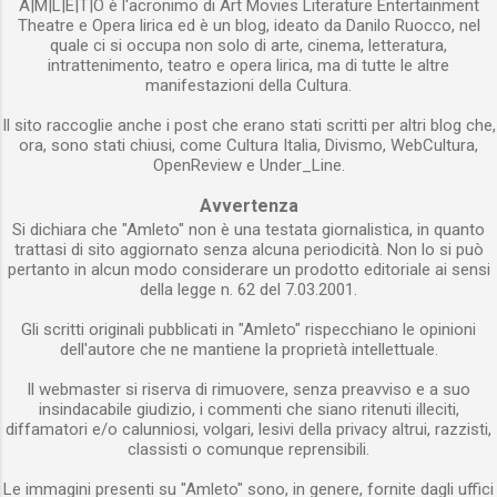
A|M|L|E|T|O è l'acronimo di Art Movies Literature Entertainment
Theatre e Opera lirica ed è un blog, ideato da Danilo Ruocco, nel
quale ci si occupa non solo di arte, cinema, letteratura,
intrattenimento, teatro e opera lirica, ma di tutte le altre
manifestazioni della Cultura.
Il sito raccoglie anche i post che erano stati scritti per altri blog che,
ora, sono stati chiusi, come Cultura Italia, Divismo, WebCultura,
OpenReview e Under_Line.
Avvertenza
Si dichiara che "Amleto" non è una testata giornalistica, in quanto
trattasi di sito aggiornato senza alcuna periodicità. Non lo si può
pertanto in alcun modo considerare un prodotto editoriale ai sensi
della legge n. 62 del 7.03.2001.
Gli scritti originali pubblicati in "Amleto" rispecchiano le opinioni
dell'autore che ne mantiene la proprietà intellettuale.
Il webmaster si riserva di rimuovere, senza preavviso e a suo
insindacabile giudizio, i commenti che siano ritenuti illeciti,
diffamatori e/o calunniosi, volgari, lesivi della privacy altrui, razzisti,
classisti o comunque reprensibili.
Le immagini presenti su "Amleto" sono, in genere, fornite dagli uffici