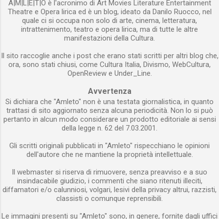
A|M|L|E|T|O è l'acronimo di Art Movies Literature Entertainment
consistente di scienziati di varie discipline ha
Theatre e Opera lirica ed è un blog, ideato da Danilo Ruocco, nel
tentato di decifrare una lettera proveniente da
quale ci si occupa non solo di arte, cinema, letteratura,
una progreditissima civiltà galattica. Il segnale
intrattenimento, teatro e opera lirica, ma di tutte le altre
manifestazioni della Cultura.
alieno è stato captato per puro caso e, ancora
più casualmente, si è scoperto che esso
Il sito raccoglie anche i post che erano stati scritti per altri blog che,
conteneva in sé un messaggio. L’io narrante
ora, sono stati chiusi, come Cultura Italia, Divismo, WebCultura,
OpenReview e Under_Line.
dichiara fin dall’inizio che i tentativi di
decifrazione sono miseramente falliti e il suo
Avvertenza
racconto altro non è che la spiegazione del
Si dichiara che "Amleto" non è una testata giornalistica, in quanto
perché si è deciso di rinunciare all’impresa di...
trattasi di sito aggiornato senza alcuna periodicità. Non lo si può
pertanto in alcun modo considerare un prodotto editoriale ai sensi
della legge n. 62 del 7.03.2001.
Gli scritti originali pubblicati in "Amleto" rispecchiano le opinioni
dell'autore che ne mantiene la proprietà intellettuale.
Il webmaster si riserva di rimuovere, senza preavviso e a suo
insindacabile giudizio, i commenti che siano ritenuti illeciti,
diffamatori e/o calunniosi, volgari, lesivi della privacy altrui, razzisti,
classisti o comunque reprensibili.
Le immagini presenti su "Amleto" sono, in genere, fornite dagli uffici