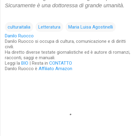
Sicuramente è una dottoressa di grande umanità.
culturaitalia
Letteratura
Maria Luisa Agostinelli
Danilo Ruocco
Danilo Ruocco si occupa di cultura, comunicazione e di diritti
civili.
Ha diretto diverse testate giornalistiche ed è autore di romanzi,
racconti, saggi e manuali.
Leggi la
BIO
| Resta in
CONTATTO
Danilo Ruocco è
Affiliato Amazon
C
o
m
m
e
n
t