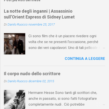
Post più visti del mese
La notte degli inganni | Assassinio
sull’Orient Express di Sidney Lumet
Di
Danilo Ruocco
novembre 25, 2017
Ci sono film che è un piacere rivedere ogni
volta che se ne presenti l’occasione, perché
sono dei veri capolavori. Uno di tali pellicole è
Assassinio sull’Orient Express di Sidney Lumet .
CONTINUA A LEGGERE
Tratto dall'omonimo romanzo di Agatha
Christie (pubblicato prima a puntate nel 1933 e,
poi, in volume l’anno seguente), il film di Lumet
Il corpo nudo dello scrittore
(uscito nel 1974) si apre con un antefatto
Di
Danilo Ruocco
dicembre 02, 2015
ambientato nel 1930 e ispirato alla Christie da
un fatto realmente accaduto: il rapimento e
Hermann Hesse Sono tanti gli scrittori che,
l’assassinio del piccolo figlio dell’aviatore
anche in passato, si sono fatti fotografare
Charles Lindbergh (nel romanzo e nel film
completamente nudi . Ciò potrebbe
chiamato Armstrong e padre di una bimba).