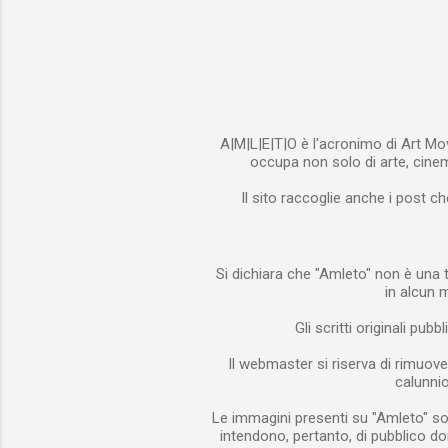
A|M|L|E|T|O è l'acronimo di Art Mov
occupa non solo di arte, cinema
Il sito raccoglie anche i post ch
Si dichiara che "Amleto" non è una t
in alcun 
Gli scritti originali pub
Il webmaster si riserva di rimuove
calunnios
Le immagini presenti su "Amleto" son
intendono, pertanto, di pubblico do