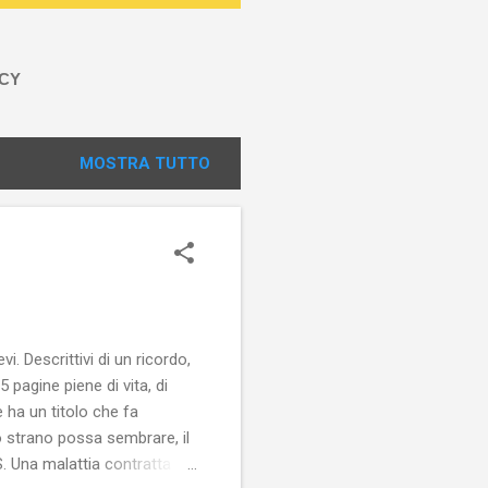
ACY
MOSTRA TUTTO
i. Descrittivi di un ricordo,
5 pagine piene di vita, di
e ha un titolo che fa
o strano possa sembrare, il
DS. Una malattia contratta nel