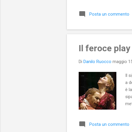
fio
cor
Posta un commento
dia
cos
vir
Il feroce play
Di
Danilo Ruocco
maggio 15
Il 
a d
è l
sip
met
ess
att
Posta un commento
Hon
la 