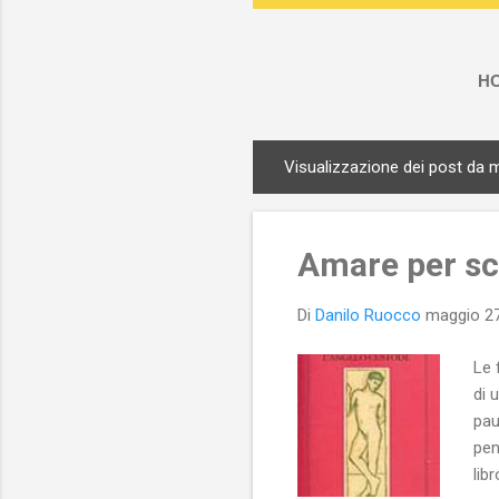
H
Visualizzazione dei post da 
P
o
s
Amare per sc
t
Di
Danilo Ruocco
maggio 27
Le 
di 
pau
pen
lib