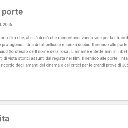
e porte
, 2005
sono film che, al di là di ciò che raccontano, vanno visti per la straord
o protagonisti. Una di tali pellicole è senza dubbio Il nemico alle por
aud (lo stesso de Il nome della rosa ; L’amante e Sette anni in Tibet ).
ti di vista storici assunti dal regista nel film, Il nemico alle porte , inf
l ricordo degli amanti del cinema e dei critici per le grandi prove di
 quelle di Ed Harris , Rachel Weisz e Bob Hoskins . Ambientato a Stali
’inizio del 1943, il film racconta la storia vera di Vassili Zaitsev (mag
e Law), uno sconosciuto ragazzo degli Urali che, grazie alla sua mira i
altrettanto giovane commissario del Partito comunista (un intenso 
roe a fini propagandistici: è grazie a lui, infatti, che si...
ita