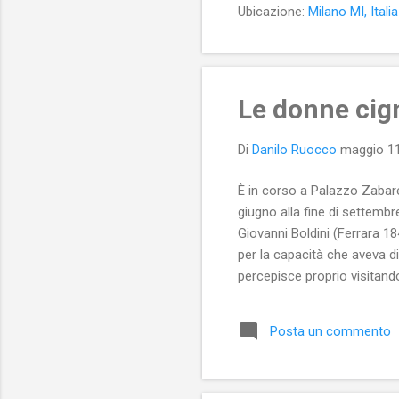
Ubicazione:
Milano MI, Italia
pal
Le donne cign
Di
Danilo Ruocco
maggio 11
È in corso a Palazzo Zabare
giugno alla fine di settemb
Giovanni Boldini (Ferrara 18
per la capacità che aveva di 
percepisce proprio visitando
istanti da cogliere potevan
nascenti metropoli moderne o
Posta un commento
quadri trasmettono allo spe