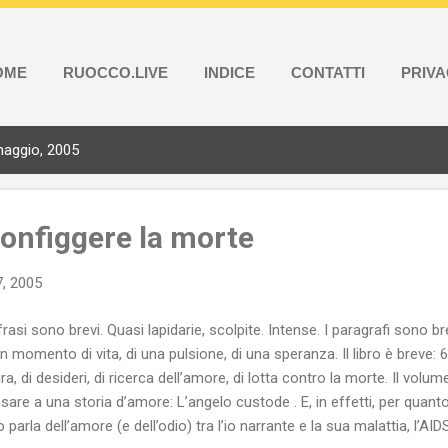
OME
RUOCCO.LIVE
INDICE
CONTATTI
PRIV
maggio, 2005
onfiggere la morte
, 2005
frasi sono brevi. Quasi lapidarie, scolpite. Intense. I paragrafi sono brev
un momento di vita, di una pulsione, di una speranza. Il libro è breve: 6
ra, di desideri, di ricerca dell’amore, di lotta contro la morte. Il volum
sare a una storia d’amore: L’angelo custode . E, in effetti, per quant
ro parla dell’amore (e dell’odio) tra l’io narrante e la sua malattia, l’AI