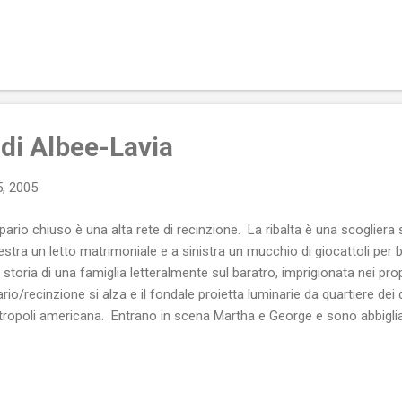
re degli anni e combattuta con i farmaci e con la voglia di vivere che si
pi, di amore e calore. Un libro, quello di Stefano Simonini davvero bel
logo con il virus, con se stesso, con gli altri. Un dialogo che non ha s
icché, spesso, il lettore fatica a capire (o non capisce) quando l’auto
us, quando a se stesso e quando agli a...
 di Albee-Lavia
, 2005
sipario chiuso è una alta rete di recinzione. La ribalta è una scogliera
estra un letto matrimoniale e a sinistra un mucchio di giocattoli per 
a storia di una famiglia letteralmente sul baratro, imprigionata nei propri 
ario/recinzione si alza e il fondale proietta luminarie da quartiere dei 
ropoli americana. Entrano in scena Martha e George e sono abbigli
erlo due danzatori di altri tempi: lui in frac e lei con un abito da sera 
ori di teatro cui si affiancano altri due attori vestiti in maniera identic
ey). Le luminarie si spengono e i quattro restano chiusi in un recint
casa dei vecchi coniugi Martha e George. È in questo spazio a metà stra