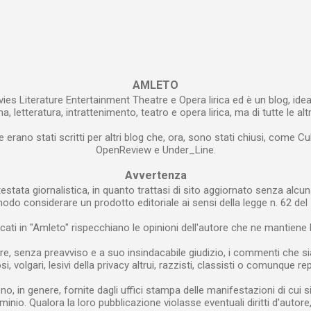
AMLETO
ies Literature Entertainment Theatre e Opera lirica ed è un blog, idea
, letteratura, intrattenimento, teatro e opera lirica, ma di tutte le alt
e erano stati scritti per altri blog che, ora, sono stati chiusi, come Cu
OpenReview e Under_Line.
Avvertenza
estata giornalistica, in quanto trattasi di sito aggiornato senza alcun
modo considerare un prodotto editoriale ai sensi della legge n. 62 del 
blicati in "Amleto" rispecchiano le opinioni dell'autore che ne mantiene l
re, senza preavviso e a suo insindacabile giudizio, i commenti che siano
i, volgari, lesivi della privacy altrui, razzisti, classisti o comunque rep
o, in genere, fornite dagli uffici stampa delle manifestazioni di cui s
minio. Qualora la loro pubblicazione violasse eventuali diritti d'autor