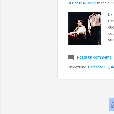
Di
Danilo Ruocco
maggio 01
Nel
Ber
due
sot
un 
pie
Neg
Posta un commento
l’H
ing
Ubicazione:
Bergamo BG, Ita
pre