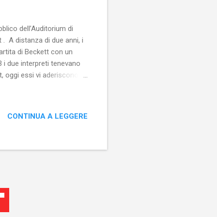
lico dell’Auditorium di
. A distanza di due anni, i
rtita di Beckett con un
 i due interpreti tenevano
t, oggi essi vi aderiscono
ariscono i personaggi di
a sorta di essere bifronte,
a traduzione dalla versione
CONTINUA A LEGGERE
risultato è assai buono e
oro par...