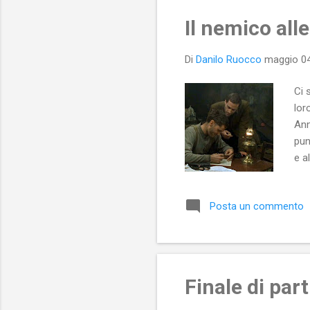
Il nemico all
Di
Danilo Ruocco
maggio 04
Ci 
lor
Ann
pun
e a
per
e l
Posta un commento
Jud
un 
un e
Finale di part