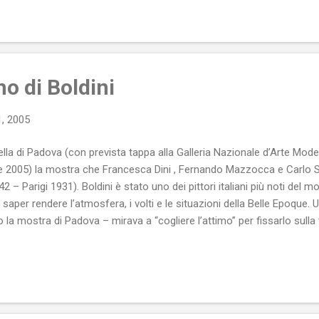
coscenico che si svolge la recita-gioco al massacro che coinvolge i..
o di Boldini
, 2005
lla di Padova (con prevista tappa alla Galleria Nazionale d’Arte Mode
re 2005) la mostra che Francesca Dini , Fernando Mazzocca e Carlo 
42 – Parigi 1931). Boldini è stato uno dei pittori italiani più noti del
saper rendere l’atmosfera, i volti e le situazioni della Belle Epoque. Un
 la mostra di Padova – mirava a “cogliere l’attimo” per fissarlo sulla t
o essere momenti di conversazione, passeggiate per la campagna, atti
 anche solo atti di tenerezza tra madre e figlio o tra giovani fidanza
ttatore il senso del movimento trattenuto e, inevitabilmente, una blan