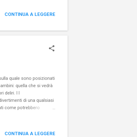
 traduce in ricerca di altri
lo. Vero. Un ininterrotto
CONTINUA A LEGGERE
oluzione di continuità,
re si stia rivolgendo al
 sulla quale sono posizionati
bambini: quella che si vedrà
deliri. I l
divertimenti di una qualsiasi
ati come potrebbero
svolazzante: si tratta di due
a (i giovani coniugi Nick e
o-discarica che rappresenta
CONTINUA A LEGGERE
da tra il ring e il