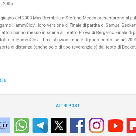
, 2005
 giugno del 2003 Max Brembilla e Stefano Mecca presentarono al pubb
gamo HammClov , loro versione di Finale di partita di Samuel Beckett 
 attori hanno messo in scena al Teatro Prova di Bergamo Finale di pa
totitolo: HammClov . La distinzione non è di poco conto: se nel 2003
sorta di distanza (anche solo di tipo reverenziale) dal testo di Becket
namente, pur adattandolo drammaturgicamente alle loro esigenze: sp
g e di Nell e restano in scena solo Hamm e Clov (che danno vita a un
ammClov del sottotitolo, appunto). L’adattamento drammaturgico e l
lese del testo è di Stefano Mecca e la regia di entrambi gli attori. Il 
lia
senta in scena una coppia di uomini alla resa dei conti, alla fine della l
ALTRI POST