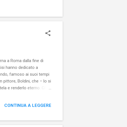
.
rna a Roma dalla fine di
Sisi hanno dedicato a
 mondo, famoso ai suoi tempi
 pittore, Boldini, che – lo si
ela e renderlo eterno. Gli
mi di vita concitata nelle
tini. Ecco allora che i suoi
CONTINUA A LEGGERE
da sensazione di voyeuri...