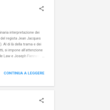
inaria interpretazione dei
te del regista Jean Jacques
 Al di là della trama e dei
atti, si impone all’attenzione
 Jude Law e Joseph Fiennes e
ngrado tra la fine del 1942
istralmente interpretato da
CONTINUA A LEGGERE
nfallibile, viene notato da
Joseph Fiennes) che ne fa