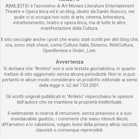
A|M|L|E|T|O è l'acronimo di Art Movies Literature Entertainment
Theatre e Opera lirica ed è un blog, ideato da Danilo Ruocco, nel
quale ci si occupa non solo di arte, cinema, letteratura,
intrattenimento, teatro e opera lirica, ma di tutte le altre
manifestazioni della Cultura.
Il sito raccoglie anche i post che erano stati scritti per altri blog che,
ora, sono stati chiusi, come Cultura Italia, Divismo, WebCultura,
OpenReview e Under_Line.
Avvertenza
Si dichiara che "Amleto" non è una testata giornalistica, in quanto
trattasi di sito aggiornato senza alcuna periodicità. Non lo si può
pertanto in alcun modo considerare un prodotto editoriale ai sensi
della legge n. 62 del 7.03.2001.
Gli scritti originali pubblicati in "Amleto" rispecchiano le opinioni
dell'autore che ne mantiene la proprietà intellettuale.
Il webmaster si riserva di rimuovere, senza preavviso e a suo
insindacabile giudizio, i commenti che siano ritenuti illeciti,
diffamatori e/o calunniosi, volgari, lesivi della privacy altrui, razzisti,
classisti o comunque reprensibili.