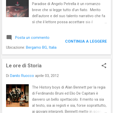
Paradise di Angelo Petrella è un romanzo
avevano sostenuto) la non "carnalità" del
breve che si legge tutto d'un fiato. Merito
Messia. In altre parole, il pene come segno di
dell'autore e del suo talento narrativo che fa
umanità ... In tal senso, ad esempio, la
sì che il lettore possa accettare sia il
Vergine che mostra il sesso del suo piccolo,
linguaggio crudo e gergale, sia la violenza
indicherebbe sia il fatto che Gesù era un
feroce di certe scene e lasciarsi coinvolgere
uomo (di carne oltre che di Spirito ), sia il
Posta un commento
dalla trama da spy story del tutto
fat...
CONTINUA A LEGGERE
particolare. Infatti, le spie della storia non
Ubicazione:
Bergamo BG, Italia
sono i classici agenti segreti, ma hacker
costretti all'azione perché ricattati da
poliziotti corrotti e violenti. Un gioco sporco
Le ore di Storia
che mette tutti contro tutti e in cui nessun
Di
Danilo Ruocco
aprile 03, 2012
colpo è proibito. Un gioco sporco agito negli
ambienti neonazisti, in quello degli sbirri
The History boys di Alan Bennett per la regia
doppiogiochisti, degli hacker, delle porno
di Ferdinando Bruni ed Elio De Capitani è
chat, degli antagonisti di sinistra, ma anche
davvero un bello spettacolo. Il merito va sia
in quello altoborghese. Ambienti
al testo, sia ai registi e sia, forse soprattutto,
apparentemente distanti, ma accomunati
ai giovani interpreti. Bennett mette in scena
dalla mancanza di scrupoli e moralità di chi