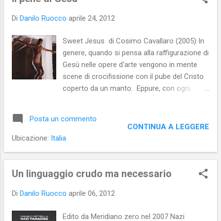
s
t
Di
Danilo Ruocco
aprile 24, 2012
Sweet Jesus di Cosimo Cavallaro (2005) In
genere, quando si pensa alla raffigurazione di
Gesù nelle opere d'arte vengono in mente
scene di crocifissione con il pube del Cristo
coperto da un manto. Eppure, con ogni
probabilità, sulla croce Gesù fu issato
completamente nudo... Generalmente, anche
Posta un commento
il pube dell'infante Gesù è coperto da un
CONTINUA A LEGGERE
cencio e, quando è scoperto, è quasi sempre
Ubicazione:
Italia
privo dei segni della circoncisione. Ci sono,
però, immagini che ritraggono il pene di
Gesù, sia del bambino, sia dell'adulto. Ad
Un linguaggio crudo ma necessario
esempio, pare che, in pieno Rinascimento, la
Di
Danilo Ruocco
aprile 06, 2012
rappresentazione del pene di Gesù avesse
come scopo quello di ri -affermare l'umanità
Edito da Meridiano zero nel 2007 Nazi
del Cristo contro coloro che sostenevano (o