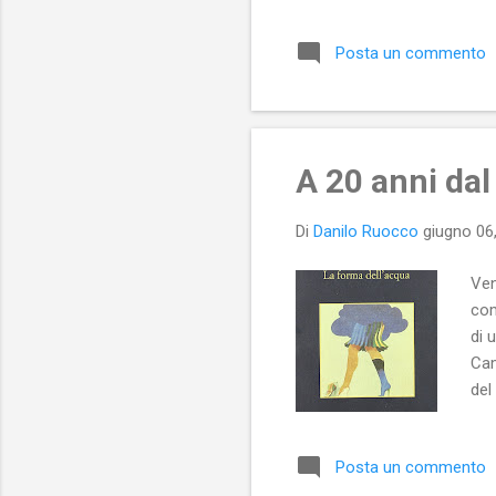
qua
le 
Posta un commento
tra
che
Poe
A 20 anni dal
Di
Danilo Ruocco
giugno 06
Ven
com
di 
Cam
del
fa 
mov
Posta un commento
in 