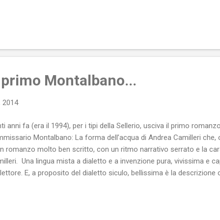
nto si va dicendo: «Pare certo il corpo | ma senza prove». Si ha la s
tracce della propria corporeità e si mischi con la città che cresce, si 
 i profili dei grattacieli di Milano, tra gli specchi e le travi di Piazza Ga
, nel verso, diventano «tendini», emerge, sarebbe meglio dire stilla, go
ta. Ecco, allora, presentarsi al lettore versi come quelli che si leggo
 primo Montalbano...
, 2014
ti anni fa (era il 1994), per i tipi della Sellerio, usciva il primo romanz
missario Montalbano: La forma dell’acqua di Andrea Camilleri che, ora,
un romanzo molto ben scritto, con un ritmo narrativo serrato e la cara
illeri. Una lingua mista a dialetto e a invenzione pura, vivissima e c
 lettore. E, a proposito del dialetto siculo, bellissima è la descrizione
a inizio di romanzo: [...] dialetto incomprensibile, fatto più di silenzi ch
imenti delle sopracciglia, d’impercettibili increspature delle rughe. Di
grado di rendere comprensibile ed espressivo anche senza il supporto