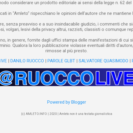
modo considerare un prodotto editoriale ai sensi della legge n. 62 del 
blicati in "Amleto" rispecchiano le opinioni dell'autore che ne mantiene l
re, senza preavviso e a suo insindacabile giudizio, i commenti che siano
i, volgari, lesivi della privacy altrui, razzisti, classisti o comunque rep
o, in genere, fornite dagli uffici stampa delle manifestazioni di cui s
minio. Qualora la loro pubblicazione violasse eventuali diritti d'autor
rimosse al più presto.
IVE
|
DANILO RUOCCO
|
PAROLE GLBT
|
SALVATORE QUASIMODO
|
Powered by Blogger
(c) AMLETO.INFO | 2020 | Amleto non è una testata giornalistica