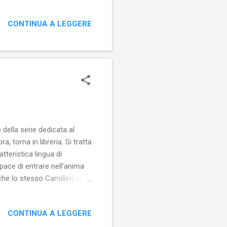
ensazione che Mello elimini
modifica e… si fa corpo. E
CONTINUA A LEGGERE
e Aulenti e i cavi del tram
cciola, l’inquietudine del
no in Decomp...
o della serie dedicata al
 torna in libreria. Si tratta
tteristica lingua di
apace di entrare nell’anima
 che lo stesso Camilleri ne
e di parole, d’indecifrabili
aletto che, però, Camilleri è
CONTINUA A LEGGERE
 della mimica facciale!