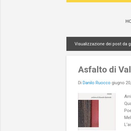
H
Visualizzazione dei post da 
P
o
s
Asfalto di Va
t
Di
Danilo Ruocco
giugno 20
Arr
Qua
Poe
Mel
L’a