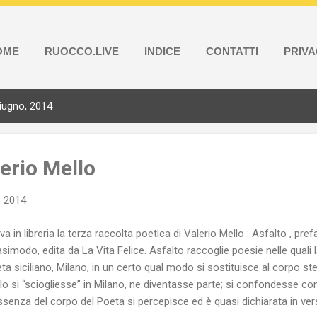
OME
RUOCCO.LIVE
INDICE
CONTATTI
PRIV
giugno, 2014
lerio Mello
, 2014
iva in libreria la terza raccolta poetica di Valerio Mello : Asfalto , pr
simodo, edita da La Vita Felice. Asfalto raccoglie poesie nelle quali l
ta siciliano, Milano, in un certo qual modo si sostituisce al corpo 
lo si “sciogliesse” in Milano, ne diventasse parte; si confondesse con 
ssenza del corpo del Poeta si percepisce ed è quasi dichiarata in versi