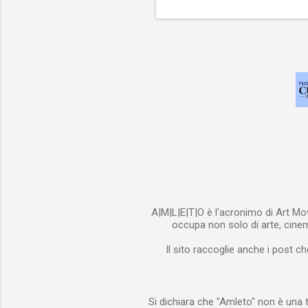
A|M|L|E|T|O è l'acronimo di Art Mov
occupa non solo di arte, cinema
Il sito raccoglie anche i post ch
Si dichiara che "Amleto" non è una t