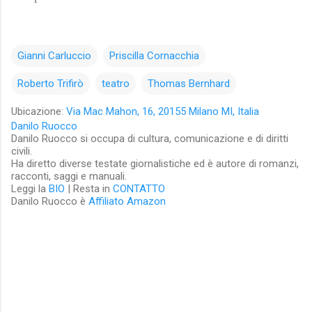
Gianni Carluccio
Priscilla Cornacchia
Roberto Trifirò
teatro
Thomas Bernhard
Ubicazione:
Via Mac Mahon, 16, 20155 Milano MI, Italia
Danilo Ruocco
Danilo Ruocco si occupa di cultura, comunicazione e di diritti
civili.
Ha diretto diverse testate giornalistiche ed è autore di romanzi,
racconti, saggi e manuali.
Leggi la
BIO
| Resta in
CONTATTO
Danilo Ruocco è
Affiliato Amazon
C
o
m
m
e