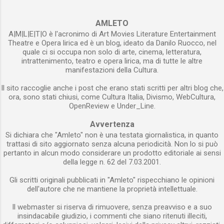
. Abituato, se grande scrittore, a mettere a
parte del board del Progetto denominato la
nudo la propria anima . Abituato, se sincero, a
Voce del padrone con il quale un gruppo
AMLETO
dare corpo alle emozioni . ...
A|M|L|E|T|O è l'acronimo di Art Movies Literature Entertainment
consistente di scienziati di varie discipline ha
Theatre e Opera lirica ed è un blog, ideato da Danilo Ruocco, nel
tentato di decifrare una lettera proveniente da
quale ci si occupa non solo di arte, cinema, letteratura,
una progreditissima civiltà galattica. Il segnale
intrattenimento, teatro e opera lirica, ma di tutte le altre
manifestazioni della Cultura.
alieno è stato captato per puro caso e, ancora
più casualmente, si è scoperto che esso
Il sito raccoglie anche i post che erano stati scritti per altri blog che,
conteneva in sé un messaggio. L’io narrante
ora, sono stati chiusi, come Cultura Italia, Divismo, WebCultura,
OpenReview e Under_Line.
dichiara fin dall’inizio che i tentativi di
decifrazione sono miseramente falliti e il suo
Avvertenza
racconto altro non è che la spiegazione del
Si dichiara che "Amleto" non è una testata giornalistica, in quanto
perché si è deciso di rinunciare all’impresa di...
trattasi di sito aggiornato senza alcuna periodicità. Non lo si può
pertanto in alcun modo considerare un prodotto editoriale ai sensi
della legge n. 62 del 7.03.2001.
Gli scritti originali pubblicati in "Amleto" rispecchiano le opinioni
dell'autore che ne mantiene la proprietà intellettuale.
Il webmaster si riserva di rimuovere, senza preavviso e a suo
insindacabile giudizio, i commenti che siano ritenuti illeciti,