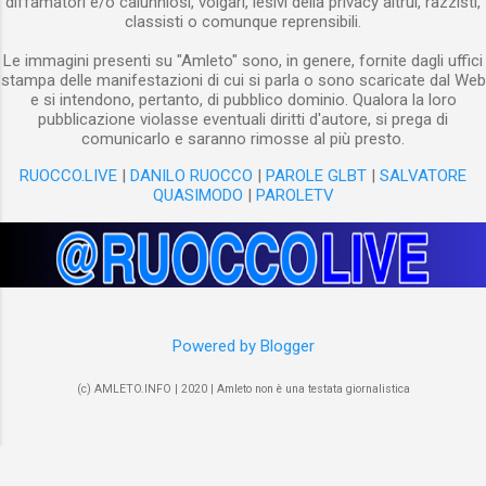
diffamatori e/o calunniosi, volgari, lesivi della privacy altrui, razzisti,
classisti o comunque reprensibili.
Le immagini presenti su "Amleto" sono, in genere, fornite dagli uffici
stampa delle manifestazioni di cui si parla o sono scaricate dal Web
e si intendono, pertanto, di pubblico dominio. Qualora la loro
pubblicazione violasse eventuali diritti d'autore, si prega di
comunicarlo e saranno rimosse al più presto.
RUOCCO.LIVE
|
DANILO RUOCCO
|
PAROLE GLBT
|
SALVATORE
QUASIMODO
|
PAROLETV
Powered by Blogger
(c) AMLETO.INFO | 2020 | Amleto non è una testata giornalistica