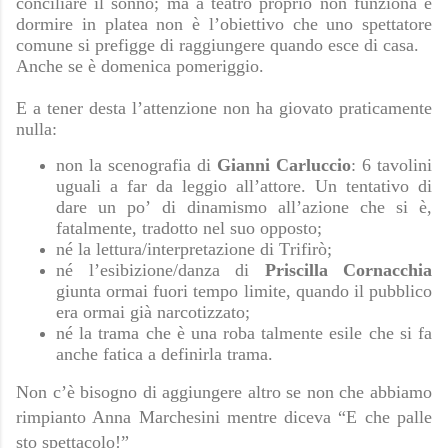
conciliare il sonno; ma a teatro proprio non funziona e
dormire in platea non è l’obiettivo che uno spettatore
comune si prefigge di raggiungere quando esce di casa.
Anche se è domenica pomeriggio.
E a tener desta l’attenzione non ha giovato praticamente
nulla:
non la scenografia di
Gianni Carluccio
: 6 tavolini
uguali a far da leggio all’attore. Un tentativo di
dare un po’ di dinamismo all’azione che si è,
fatalmente, tradotto nel suo opposto;
né la lettura/interpretazione di Trifirò;
né l’esibizione/danza di
Priscilla Cornacchia
giunta ormai fuori tempo limite, quando il pubblico
era ormai già narcotizzato;
né la trama che è una roba talmente esile che si fa
anche fatica a definirla trama.
Non c’è bisogno di aggiungere altro se non che abbiamo
rimpianto Anna Marchesini mentre diceva “E che palle
sto spettacolo!”