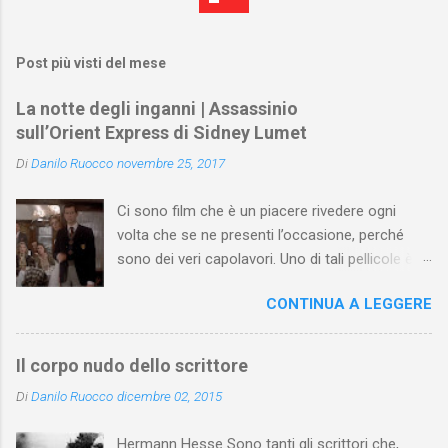
Post più visti del mese
La notte degli inganni | Assassinio
sull’Orient Express di Sidney Lumet
Di
Danilo Ruocco
novembre 25, 2017
Ci sono film che è un piacere rivedere ogni
volta che se ne presenti l’occasione, perché
sono dei veri capolavori. Uno di tali pellicole è
Assassinio sull’Orient Express di Sidney Lumet .
CONTINUA A LEGGERE
Tratto dall'omonimo romanzo di Agatha
Christie (pubblicato prima a puntate nel 1933 e,
poi, in volume l’anno seguente), il film di Lumet
Il corpo nudo dello scrittore
(uscito nel 1974) si apre con un antefatto
Di
Danilo Ruocco
dicembre 02, 2015
ambientato nel 1930 e ispirato alla Christie da
un fatto realmente accaduto: il rapimento e
Hermann Hesse Sono tanti gli scrittori che,