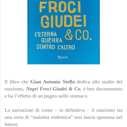
Il libro che
Gian Antonio Stella
dedica allo studio del
razzismo,
Negri Froci Giudei & Co
, è ben documentato
e ha l’effetto di un pugno nello stomaco.
La narrazione di come – in definitiva – il razzismo sia
una sorta di “malattia endemica” non lascia speranza nel
lettore.