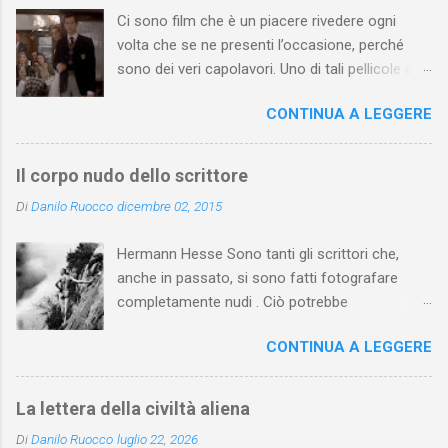
Ci sono film che è un piacere rivedere ogni
volta che se ne presenti l’occasione, perché
sono dei veri capolavori. Uno di tali pellicole è
Assassinio sull’Orient Express di Sidney Lumet .
CONTINUA A LEGGERE
Tratto dall'omonimo romanzo di Agatha
Christie (pubblicato prima a puntate nel 1933 e,
poi, in volume l’anno seguente), il film di Lumet
Il corpo nudo dello scrittore
(uscito nel 1974) si apre con un antefatto
Di
Danilo Ruocco
dicembre 02, 2015
ambientato nel 1930 e ispirato alla Christie da
un fatto realmente accaduto: il rapimento e
Hermann Hesse Sono tanti gli scrittori che,
l’assassinio del piccolo figlio dell’aviatore
anche in passato, si sono fatti fotografare
Charles Lindbergh (nel romanzo e nel film
completamente nudi . Ciò potrebbe
chiamato Armstrong e padre di una bimba).
sorprendere, specie se si pensa che molti degli
L’antefatto è mostrato al pubblico parte in
CONTINUA A LEGGERE
scrittori di cui si parla erano assai famosi
bianco e nero e parte con colori seppiati e ha i
quando decisero di mettersi in posa senza veli.
ritmi di un reportage giornalistico. Terminato
Ovvero, le loro fotografie nature non erano
l’antefatto, l’azione si sposta nel 1935 e la
La lettera della civiltà aliena
mosse pubblicitarie atte a renderli celebri
fotografia prende i colori “naturali”. Il racconto
Di
Danilo Ruocco
luglio 22, 2026
(magari con uno scandaletto montato ad arte),