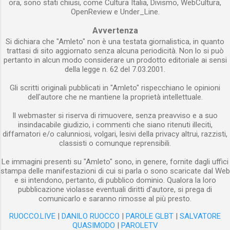
ora, sono stati chiusi, come Cultura Italia, Divismo, WebCultura,
OpenReview e Under_Line.
dichiara fin dall’inizio che i tentativi di
decifrazione sono miseramente falliti e il suo
Avvertenza
racconto altro non è che la spiegazione del
Si dichiara che "Amleto" non è una testata giornalistica, in quanto
perché si è deciso di rinunciare all’impresa di...
trattasi di sito aggiornato senza alcuna periodicità. Non lo si può
pertanto in alcun modo considerare un prodotto editoriale ai sensi
della legge n. 62 del 7.03.2001.
Gli scritti originali pubblicati in "Amleto" rispecchiano le opinioni
dell'autore che ne mantiene la proprietà intellettuale.
Il webmaster si riserva di rimuovere, senza preavviso e a suo
insindacabile giudizio, i commenti che siano ritenuti illeciti,
diffamatori e/o calunniosi, volgari, lesivi della privacy altrui, razzisti,
classisti o comunque reprensibili.
Le immagini presenti su "Amleto" sono, in genere, fornite dagli uffici
stampa delle manifestazioni di cui si parla o sono scaricate dal Web
e si intendono, pertanto, di pubblico dominio. Qualora la loro
pubblicazione violasse eventuali diritti d'autore, si prega di
comunicarlo e saranno rimosse al più presto.
RUOCCO.LIVE
|
DANILO RUOCCO
|
PAROLE GLBT
|
SALVATORE
QUASIMODO
|
PAROLETV