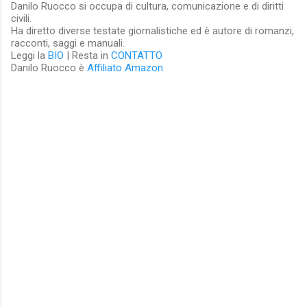
Danilo Ruocco si occupa di cultura, comunicazione e di diritti
civili.
Ha diretto diverse testate giornalistiche ed è autore di romanzi,
racconti, saggi e manuali.
Leggi la
BIO
| Resta in
CONTATTO
Danilo Ruocco è
Affiliato Amazon
C
o
m
m
e
n
t
i