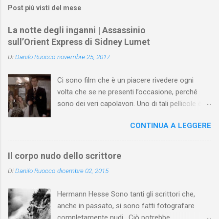
Post più visti del mese
La notte degli inganni | Assassinio
sull’Orient Express di Sidney Lumet
Di
Danilo Ruocco
novembre 25, 2017
Ci sono film che è un piacere rivedere ogni
volta che se ne presenti l’occasione, perché
sono dei veri capolavori. Uno di tali pellicole è
Assassinio sull’Orient Express di Sidney Lumet .
CONTINUA A LEGGERE
Tratto dall'omonimo romanzo di Agatha
Christie (pubblicato prima a puntate nel 1933 e,
poi, in volume l’anno seguente), il film di Lumet
Il corpo nudo dello scrittore
(uscito nel 1974) si apre con un antefatto
Di
Danilo Ruocco
dicembre 02, 2015
ambientato nel 1930 e ispirato alla Christie da
un fatto realmente accaduto: il rapimento e
Hermann Hesse Sono tanti gli scrittori che,
l’assassinio del piccolo figlio dell’aviatore
anche in passato, si sono fatti fotografare
Charles Lindbergh (nel romanzo e nel film
completamente nudi . Ciò potrebbe