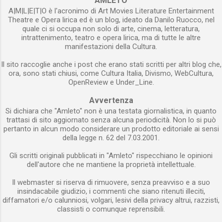
AMLETO
dare corpo alle emozioni . ...
A|M|L|E|T|O è l'acronimo di Art Movies Literature Entertainment
consistente di scienziati di varie discipline ha
Theatre e Opera lirica ed è un blog, ideato da Danilo Ruocco, nel
tentato di decifrare una lettera proveniente da
quale ci si occupa non solo di arte, cinema, letteratura,
una progreditissima civiltà galattica. Il segnale
intrattenimento, teatro e opera lirica, ma di tutte le altre
manifestazioni della Cultura.
alieno è stato captato per puro caso e, ancora
più casualmente, si è scoperto che esso
Il sito raccoglie anche i post che erano stati scritti per altri blog che,
conteneva in sé un messaggio. L’io narrante
ora, sono stati chiusi, come Cultura Italia, Divismo, WebCultura,
OpenReview e Under_Line.
dichiara fin dall’inizio che i tentativi di
decifrazione sono miseramente falliti e il suo
Avvertenza
racconto altro non è che la spiegazione del
Si dichiara che "Amleto" non è una testata giornalistica, in quanto
perché si è deciso di rinunciare all’impresa di...
trattasi di sito aggiornato senza alcuna periodicità. Non lo si può
pertanto in alcun modo considerare un prodotto editoriale ai sensi
della legge n. 62 del 7.03.2001.
Gli scritti originali pubblicati in "Amleto" rispecchiano le opinioni
dell'autore che ne mantiene la proprietà intellettuale.
Il webmaster si riserva di rimuovere, senza preavviso e a suo
insindacabile giudizio, i commenti che siano ritenuti illeciti,
diffamatori e/o calunniosi, volgari, lesivi della privacy altrui, razzisti,
classisti o comunque reprensibili.