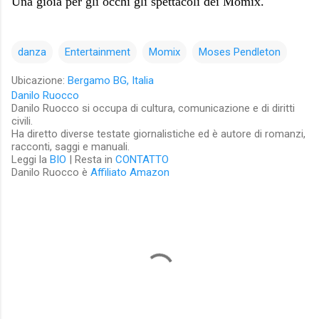
Una gioia per gli occhi gli spettacoli dei Momix.
danza
Entertainment
Momix
Moses Pendleton
Ubicazione:
Bergamo BG, Italia
Danilo Ruocco
Danilo Ruocco si occupa di cultura, comunicazione e di diritti
civili.
Ha diretto diverse testate giornalistiche ed è autore di romanzi,
racconti, saggi e manuali.
Leggi la
BIO
| Resta in
CONTATTO
Danilo Ruocco è
Affiliato Amazon
C
o
m
m
e
n