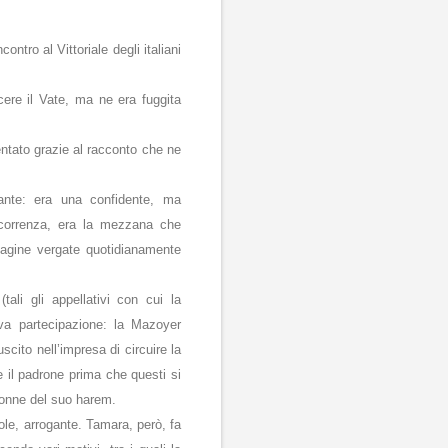
ntro al Vittoriale degli italiani
cere il Vate, ma ne era fuggita
ntato grazie al racconto che ne
nte: era una confidente, ma
’occorrenza, era la mezzana che
agine vergate quotidianamente
tali gli appellativi con cui la
va partecipazione: la Mazoyer
scito nell’impresa di circuire la
re il padrone prima che questi si
donne del suo harem.
ole, arrogante. Tamara, però, fa