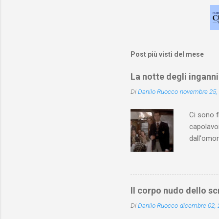
Post più visti del mese
La notte degli inganni
Di
Danilo Ruocco
novembre 25,
Ci sono f
capolavor
dall'omon
seguente)
Christie 
Lindbergh
pubblico 
Il corpo nudo dello sc
Terminato
Di
Danilo Ruocco
dicembre 02,
dell’omic