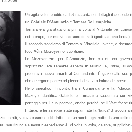
 12, 2006
Un agile volume edito da ES racconta nei dettagli il secondo inco
tra
Gabriele D’Annunzio
e
Tamara De Lempicka
.
Tamara era già stata una prima volta al Vittoriale per conos
nottetempo, per motivi che sono rimasti ignoti (almeno finora).
Il secondo soggiorno di Tamara al Vittoriale, invece, è docume
fece
Aélis Mazoyer
nel suo diario.
La Mazoyer era, per D’Annunzio, ben più di una governa
soprattutto, era l’amante esperta in fellatio, e, infine, all
procurava nuove amanti al Comandante. È grazie alle sue p
che emergono particolari piccanti della vita intima del poeta.
Nello specifico, l’incontro tra il Comandante e la Polacca (
Mazoyer identifica Gabriele e Tamara) è raccontato con vi
parteggia per il suo padrone, anche perché, se il Vate fosse riu
Pittrice, a lei sarebbe stata risparmiata la “fatica” di soddisfa
zio, infatti, voleva essere soddisfatto sessualmente ogni notte da una delle 
a, non rinuncia a nessun espediente: è, di volta in volta, galante, supplichev