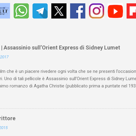
 | Assassinio sull’Orient Express di Sidney Lumet
 2017
ilm che è un piacere rivedere ogni volta che se ne presenti l’occasio
i. Uno di tali pellicole è Assassinio sull’Orient Express di Sidney Lume
imo romanzo di Agatha Christie (pubblicato prima a puntate nel 1933
, il film di Lumet (uscito nel 1974) si apre con un antefatto ambientat
da un fatto realmente accaduto: il rapimento e l’assassinio del piccolo
 (nel romanzo e nel film chiamato Armstrong e padre di una bimba).
parte in bianco e nero e parte con colori seppiati e ha i ritmi di un rep
rittore
 l’antefatto, l’azione si sposta nel 1935 e la fotografia prende i color
 2015
idio si snoda con ritmi che sembrano calmi e composti (molto “British”)