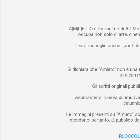
del perché
A|M|L|E|T|O è l'acronimo di Art Mov
occupa non solo di arte, cinema
Il sito raccoglie anche i post ch
Si dichiara che "Amleto" non è una t
in alcun 
Gli scritti originali pub
Il webmaster si riserva di rimuove
calunnios
Le immagini presenti su "Amleto" son
intendono, pertanto, di pubblico do
RUOCCO.L