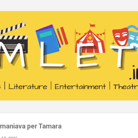
Passa ai contenuti principali
smaniava per Tamara