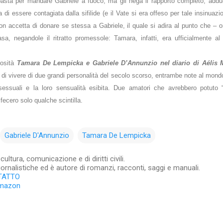
basta per mandare Gabriele a fuoco, ma gli nega il rapporto completo, adduce
a di essere contagiata dalla sifilide (e il Vate si era offeso per tale insinua
on accetta di donare se stessa a Gabriele, il quale si adira al punto che – or
a, negandole il ritratto promessole: Tamara, infatti, era ufficialmente al Vi
iosità
Tamara De Lempicka e Gabriele D’Annunzio nel diario di Aélis 
do di vivere di due grandi personalità del secolo scorso, entrambe note al mond
essuali e la loro sensualità esibita. Due amatori che avrebbero potuto “
fecero solo qualche scintilla.
Gabriele D'Annunzio
Tamara De Lempicka
ltura, comunicazione e di diritti civili.
iornalistiche ed è autore di romanzi, racconti, saggi e manuali.
TATTO
Amazon