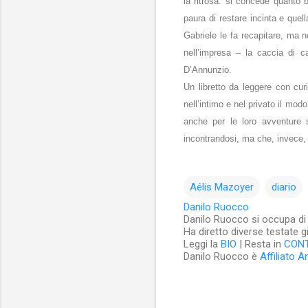
la ritrosa: si concede quanto 
paura di restare incinta e quell
Gabriele le fa recapitare, ma n
nell’impresa – la caccia di cas
D’Annunzio.
Un libretto da leggere con cur
nell’intimo e nel privato il mo
anche per le loro avventure s
incontrandosi, ma che, invece, 
Aélis Mazoyer
diario
Danilo Ruocco
Danilo Ruocco si occupa di cu
Ha diretto diverse testate g
Leggi la
BIO
| Resta in
CON
Danilo Ruocco è
Affiliato 
C
o