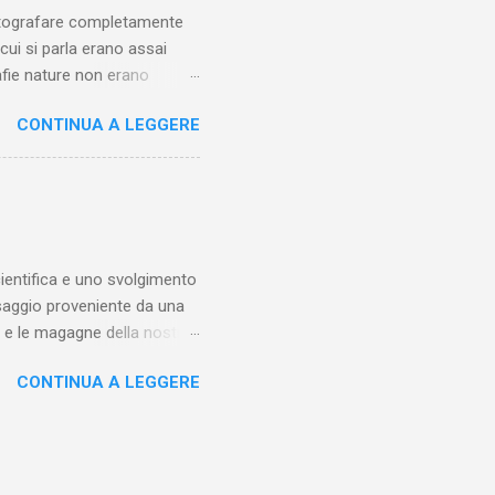
fotografare completamente
 cui si parla erano assai
afie nature non erano
to ad arte), ma erano scatti
CONTINUA A LEGGERE
e. Gabriele D'Annunzio Non
rittori a scegliere di
tista come uno scrittore (e
sso al proprio pubblico di
tuato, se sincero, a dare
entifica e uno svolgimento
saggio proveniente da una
iti e le magagne della nostra
fia scritta dal matematico
CONTINUA A LEGGERE
Voce del padrone con il
frare una lettera proveniente
puro caso e, ancora più
e dichiara fin dall’inizio
 non è che la spiegazione