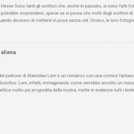
oca” sui contrasti, percepit...
esse Sono tanti gli scrittori che, anche in passato, si sono fatti 
ò potrebbe sorprendere, specie se si pensa che molti degli scrittori di
ando decisero di mettersi in posa senza veli. Ovvero, le loro fotogr
blicitarie atte a renderli celebri (magari con uno scandaletto monta
e celebri che accettavano (o chiedevano) di essere immortalate nud
ente, possibile indagare le motivazioni che portarono ognuno di tali sc
do. Vale la pena, però, riflettere che, probabilmente, nessun altro ar
à aliena
rmine si intende indicare anche il poeta) è abituato a mostrare se ste
6
 Abituato, se grande scrittore, a mettere a nudo la propria anima . Abi
e emozioni . ...
del padrone di Stanisław Lem è un romanzo con una cornice fantasci
filosofico. Lem, infatti, immaginando come verrebbe accolto un mes
alattica molto più progredita della nostra, mette in evidenza tutti i lim
, soprattutto, della politica. Il romanzo finge di essere un’autobiogra
he, anni prima, ha fatto parte del board del Progetto denominato la 
gruppo consistente di scienziati di varie discipline ha tentato di deci
ogreditissima civiltà galattica. Il segnale alieno è stato captato per 
te, si è scoperto che esso conteneva in sé un messaggio. L’io narrant
tativi di decifrazione sono miseramente falliti e il suo racconto altro