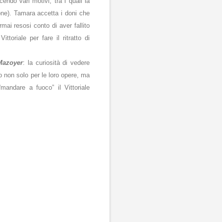
ndo vari motivi, tra i quali la
zione). Tamara accetta i doni che
mai resosi conto di aver fallito
ttoriale per fare il ritratto di
Mazoyer
: la curiosità di vedere
o non solo per le loro opere, ma
mandare a fuoco” il Vittoriale