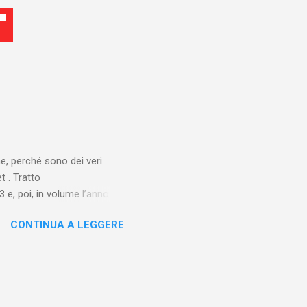
ne, perché sono dei veri
t . Tratto
 e, poi, in volume l’anno
o nel 1930 e ispirato alla
CONTINUA A LEGGERE
 figlio dell’aviatore Charles
 L’antefatto è mostrato al
ortage giornalistico.
i “naturali”. Il racconto
: in realtà, la regia di