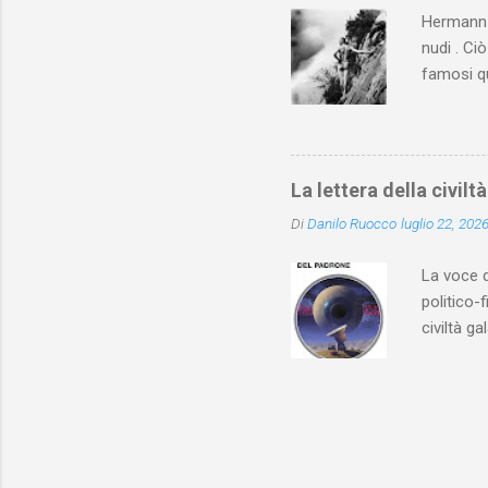
Lumet “gi
Hermann H
nudi . Ci
famosi qu
mosse pub
a person
è, ovviam
posare nu
La lettera della civilt
con il te
Di
Danilo Ruocco
luglio 22, 202
lettori .
corpo all
La voce 
politico-
civiltà g
cultura e
Hogarth c
quale un 
da una pr
casualmen
che i ten