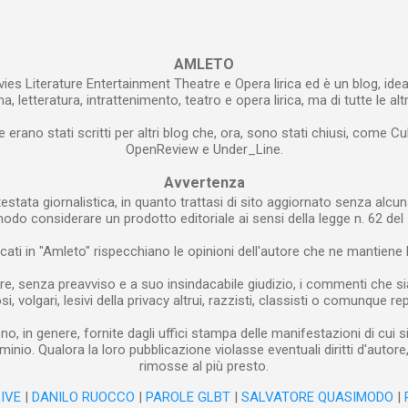
 si è deciso di rinunciare all’impresa di...
AMLETO
ies Literature Entertainment Theatre e Opera lirica ed è un blog, idea
, letteratura, intrattenimento, teatro e opera lirica, ma di tutte le alt
e erano stati scritti per altri blog che, ora, sono stati chiusi, come Cu
OpenReview e Under_Line.
Avvertenza
estata giornalistica, in quanto trattasi di sito aggiornato senza alcun
modo considerare un prodotto editoriale ai sensi della legge n. 62 del 
blicati in "Amleto" rispecchiano le opinioni dell'autore che ne mantiene l
re, senza preavviso e a suo insindacabile giudizio, i commenti che siano
i, volgari, lesivi della privacy altrui, razzisti, classisti o comunque rep
o, in genere, fornite dagli uffici stampa delle manifestazioni di cui s
minio. Qualora la loro pubblicazione violasse eventuali diritti d'autor
rimosse al più presto.
IVE
|
DANILO RUOCCO
|
PAROLE GLBT
|
SALVATORE QUASIMODO
|