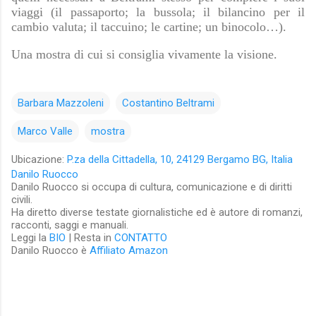
viaggi (il passaporto; la bussola; il bilancino per il
cambio valuta; il taccuino; le cartine; un binocolo…).
Una mostra di cui si consiglia vivamente la visione.
Barbara Mazzoleni
Costantino Beltrami
Marco Valle
mostra
Ubicazione:
P.za della Cittadella, 10, 24129 Bergamo BG, Italia
Danilo Ruocco
Danilo Ruocco si occupa di cultura, comunicazione e di diritti
civili.
Ha diretto diverse testate giornalistiche ed è autore di romanzi,
racconti, saggi e manuali.
Leggi la
BIO
| Resta in
CONTATTO
Danilo Ruocco è
Affiliato Amazon
C
o