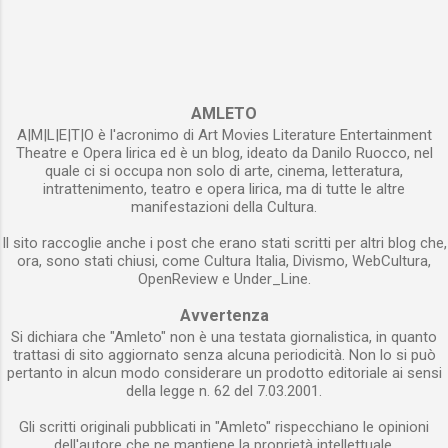
cultura e, soprattutto, della politica. Il romanzo
intende indicare anche il poeta) è abituato a
finge di essere un’autobiografia scritta dal
mostrare se stesso al proprio pubblico di lettori
matematico Hogarth che, anni prima, ha fatto
. Abituato, se grande scrittore, a mettere a
parte del board del Progetto denominato la
nudo la propria anima . Abituato, se sincero, a
Voce del padrone con il quale un gruppo
AMLETO
dare corpo alle emozioni . ...
A|M|L|E|T|O è l'acronimo di Art Movies Literature Entertainment
consistente di scienziati di varie discipline ha
Theatre e Opera lirica ed è un blog, ideato da Danilo Ruocco, nel
tentato di decifrare una lettera proveniente da
quale ci si occupa non solo di arte, cinema, letteratura,
una progreditissima civiltà galattica. Il segnale
intrattenimento, teatro e opera lirica, ma di tutte le altre
manifestazioni della Cultura.
alieno è stato captato per puro caso e, ancora
più casualmente, si è scoperto che esso
Il sito raccoglie anche i post che erano stati scritti per altri blog che,
conteneva in sé un messaggio. L’io narrante
ora, sono stati chiusi, come Cultura Italia, Divismo, WebCultura,
OpenReview e Under_Line.
dichiara fin dall’inizio che i tentativi di
decifrazione sono miseramente falliti e il suo
Avvertenza
racconto altro non è che la spiegazione del
Si dichiara che "Amleto" non è una testata giornalistica, in quanto
perché si è deciso di rinunciare all’impresa di...
trattasi di sito aggiornato senza alcuna periodicità. Non lo si può
pertanto in alcun modo considerare un prodotto editoriale ai sensi
della legge n. 62 del 7.03.2001.
Gli scritti originali pubblicati in "Amleto" rispecchiano le opinioni
dell'autore che ne mantiene la proprietà intellettuale.