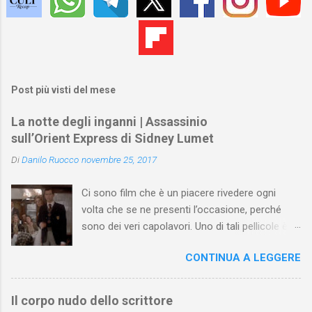
Post più visti del mese
La notte degli inganni | Assassinio
sull’Orient Express di Sidney Lumet
Di
Danilo Ruocco
novembre 25, 2017
Ci sono film che è un piacere rivedere ogni
volta che se ne presenti l’occasione, perché
sono dei veri capolavori. Uno di tali pellicole è
Assassinio sull’Orient Express di Sidney Lumet .
CONTINUA A LEGGERE
Tratto dall'omonimo romanzo di Agatha
Christie (pubblicato prima a puntate nel 1933 e,
poi, in volume l’anno seguente), il film di Lumet
Il corpo nudo dello scrittore
(uscito nel 1974) si apre con un antefatto