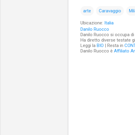
arte
Caravaggio
Mi
Ubicazione:
Italia
Danilo Ruocco
Danilo Ruocco si occupa di cu
Ha diretto diverse testate g
Leggi la
BIO
| Resta in
CON
Danilo Ruocco è
Affiliato 
C
o
m
m
e
n
t
i