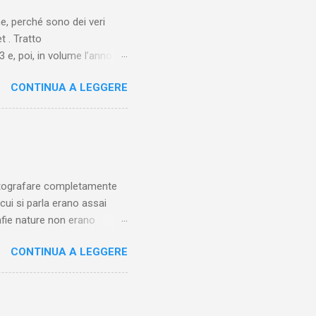
ne, perché sono dei veri
t . Tratto
 e, poi, in volume l’anno
o nel 1930 e ispirato alla
CONTINUA A LEGGERE
 figlio dell’aviatore Charles
 L’antefatto è mostrato al
ortage giornalistico.
i “naturali”. Il racconto
: in realtà, la regia di
fotografare completamente
 cui si parla erano assai
afie nature non erano
to ad arte), ma erano scatti
CONTINUA A LEGGERE
e. Gabriele D'Annunzio Non
rittori a scegliere di
tista come uno scrittore (e
sso al proprio pubblico di