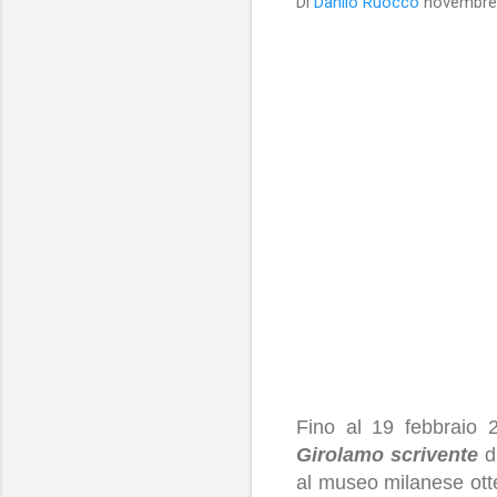
Di
Danilo Ruocco
novembre
Fino al 19 febbraio 
Girolamo scrivente
d
al museo milanese ot