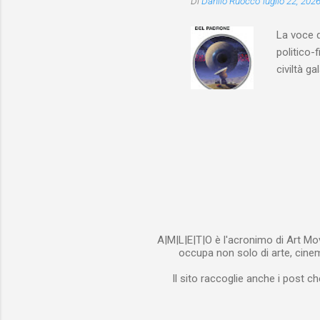
Di
Danilo Ruocco
luglio 22, 202
lettori .
corpo all
La voce 
politico-
civiltà g
cultura e
Hogarth c
quale un 
da una pr
casualmen
che i ten
del perché
A|M|L|E|T|O è l'acronimo di Art Mov
occupa non solo di arte, cinema
Il sito raccoglie anche i post ch