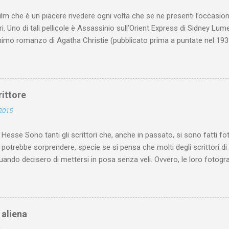
ilm che è un piacere rivedere ogni volta che se ne presenti l’occasio
i. Uno di tali pellicole è Assassinio sull’Orient Express di Sidney Lume
imo romanzo di Agatha Christie (pubblicato prima a puntate nel 1933
, il film di Lumet (uscito nel 1974) si apre con un antefatto ambientat
da un fatto realmente accaduto: il rapimento e l’assassinio del piccolo
 (nel romanzo e nel film chiamato Armstrong e padre di una bimba).
parte in bianco e nero e parte con colori seppiati e ha i ritmi di un rep
rittore
 l’antefatto, l’azione si sposta nel 1935 e la fotografia prende i color
 2015
idio si snoda con ritmi che sembrano calmi e composti (molto “British”)
oca” sui contrasti, percepit...
esse Sono tanti gli scrittori che, anche in passato, si sono fatti 
ò potrebbe sorprendere, specie se si pensa che molti degli scrittori di
ando decisero di mettersi in posa senza veli. Ovvero, le loro fotogr
blicitarie atte a renderli celebri (magari con uno scandaletto monta
e celebri che accettavano (o chiedevano) di essere immortalate nud
ente, possibile indagare le motivazioni che portarono ognuno di tali sc
do. Vale la pena, però, riflettere che, probabilmente, nessun altro ar
à aliena
rmine si intende indicare anche il poeta) è abituato a mostrare se ste