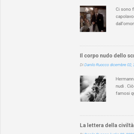
Ci sono f
capolavor
dall'omon
seguente)
Christie 
Lindbergh
pubblico 
Il corpo nudo dello sc
Terminato
Di
Danilo Ruocco
dicembre 02,
dell’omic
Lumet “gi
Hermann H
nudi . Ci
famosi qu
mosse pub
a person
è, ovviam
posare nu
La lettera della civilt
con il te