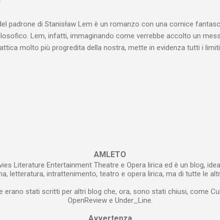
6
 Abituato, se grande scrittore, a mettere a nudo la propria anima . Abi
e emozioni . ...
del padrone di Stanisław Lem è un romanzo con una cornice fantasci
filosofico. Lem, infatti, immaginando come verrebbe accolto un mes
alattica molto più progredita della nostra, mette in evidenza tutti i lim
, soprattutto, della politica. Il romanzo finge di essere un’autobiogra
he, anni prima, ha fatto parte del board del Progetto denominato la 
gruppo consistente di scienziati di varie discipline ha tentato di deci
ogreditissima civiltà galattica. Il segnale alieno è stato captato per 
te, si è scoperto che esso conteneva in sé un messaggio. L’io narrant
tativi di decifrazione sono miseramente falliti e il suo racconto altro
 si è deciso di rinunciare all’impresa di...
AMLETO
ies Literature Entertainment Theatre e Opera lirica ed è un blog, idea
, letteratura, intrattenimento, teatro e opera lirica, ma di tutte le alt
e erano stati scritti per altri blog che, ora, sono stati chiusi, come Cu
OpenReview e Under_Line.
Avvertenza