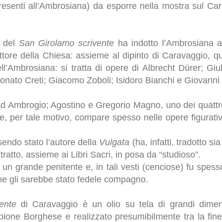
 presenti all’Ambrosiana) da esporre nella mostra sul C
o del
San Girolamo scrivente
ha indotto l’Ambrosiana ad
tore della Chiesa: assieme al dipinto di Caravaggio, qu
ell’Ambrosiana: si tratta di opere di Albrecht Dürer; G
nato Creti; Giacomo Zoboli; Isidoro Bianchi e Giovanni 
d Ambrogio; Agostino e Gregorio Magno, uno dei quattro 
e, per tale motivo, compare spesso nelle opere figurati
sendo stato l’autore della
Vulgata
(ha, infatti, tradotto sia
ritratto, assieme ai Libri Sacri, in posa da “studioso”.
n grande penitente e, in tali vesti (cenciose) fu spess
he gli sarebbe stato fedele compagno.
ente
di Caravaggio è un olio su tela di grandi dime
one Borghese e realizzato presumibilmente tra la fine 