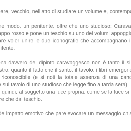
ppare, vecchio, nell’atto di studiare un volume e, contem
e modo, un penitente, oltre che uno studioso: Caravaggi
ppo rosso e pone un teschio su uno dei volumi appoggiat
are voler unire le due iconografie che accompagnano i
itente.
na davvero del dipinto caravaggesco non è tanto il si
ro, quanto il fatto che il santo, il tavolo, i libri emergo
 riconoscibile (e si noti la totale assenza di una cand
 sul tavolo di uno studioso che legge fino a tarda sera).
quindi, al soggetto una luce propria, come se la luce si 
tre che dal teschio.
de impatto emotivo che pare evocare un messaggio chia