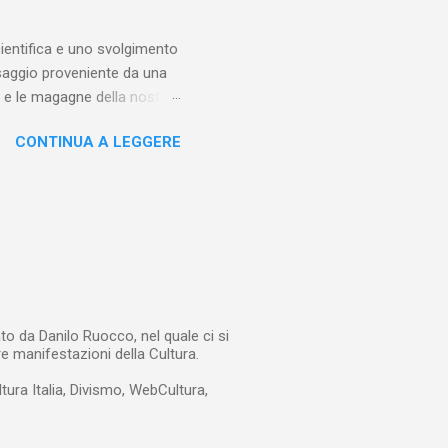
tuato, se sincero, a dare
entifica e uno svolgimento
saggio proveniente da una
iti e le magagne della nostra
fia scritta dal matematico
CONTINUA A LEGGERE
Voce del padrone con il
frare una lettera proveniente
puro caso e, ancora più
e dichiara fin dall’inizio
 non è che la spiegazione
to da Danilo Ruocco, nel quale ci si
re manifestazioni della Cultura.
ltura Italia, Divismo, WebCultura,