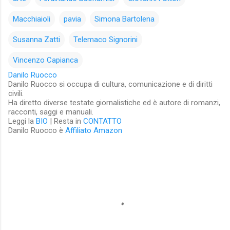
Macchiaioli
pavia
Simona Bartolena
Susanna Zatti
Telemaco Signorini
Vincenzo Capianca
Danilo Ruocco
Danilo Ruocco si occupa di cultura, comunicazione e di diritti
civili.
Ha diretto diverse testate giornalistiche ed è autore di romanzi,
racconti, saggi e manuali.
Leggi la
BIO
| Resta in
CONTATTO
Danilo Ruocco è
Affiliato Amazon
C
o
m
m
e
n