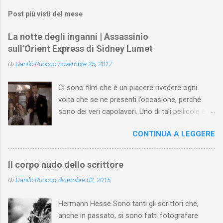
Post più visti del mese
La notte degli inganni | Assassinio
sull’Orient Express di Sidney Lumet
Di
Danilo Ruocco
novembre 25, 2017
Ci sono film che è un piacere rivedere ogni
volta che se ne presenti l’occasione, perché
sono dei veri capolavori. Uno di tali pellicole è
Assassinio sull’Orient Express di Sidney Lumet .
CONTINUA A LEGGERE
Tratto dall'omonimo romanzo di Agatha
Christie (pubblicato prima a puntate nel 1933 e,
poi, in volume l’anno seguente), il film di Lumet
Il corpo nudo dello scrittore
(uscito nel 1974) si apre con un antefatto
Di
Danilo Ruocco
dicembre 02, 2015
ambientato nel 1930 e ispirato alla Christie da
un fatto realmente accaduto: il rapimento e
Hermann Hesse Sono tanti gli scrittori che,
l’assassinio del piccolo figlio dell’aviatore
anche in passato, si sono fatti fotografare
Charles Lindbergh (nel romanzo e nel film