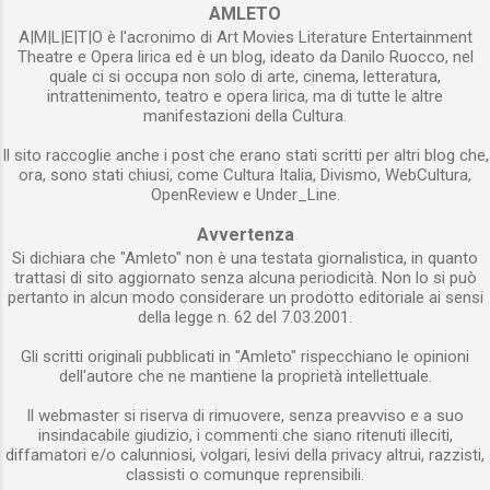
Voce del padrone con il quale un gruppo
AMLETO
dare corpo alle emozioni . ...
A|M|L|E|T|O è l'acronimo di Art Movies Literature Entertainment
consistente di scienziati di varie discipline ha
Theatre e Opera lirica ed è un blog, ideato da Danilo Ruocco, nel
tentato di decifrare una lettera proveniente da
quale ci si occupa non solo di arte, cinema, letteratura,
una progreditissima civiltà galattica. Il segnale
intrattenimento, teatro e opera lirica, ma di tutte le altre
manifestazioni della Cultura.
alieno è stato captato per puro caso e, ancora
più casualmente, si è scoperto che esso
Il sito raccoglie anche i post che erano stati scritti per altri blog che,
conteneva in sé un messaggio. L’io narrante
ora, sono stati chiusi, come Cultura Italia, Divismo, WebCultura,
OpenReview e Under_Line.
dichiara fin dall’inizio che i tentativi di
decifrazione sono miseramente falliti e il suo
Avvertenza
racconto altro non è che la spiegazione del
Si dichiara che "Amleto" non è una testata giornalistica, in quanto
perché si è deciso di rinunciare all’impresa di...
trattasi di sito aggiornato senza alcuna periodicità. Non lo si può
pertanto in alcun modo considerare un prodotto editoriale ai sensi
della legge n. 62 del 7.03.2001.
Gli scritti originali pubblicati in "Amleto" rispecchiano le opinioni
dell'autore che ne mantiene la proprietà intellettuale.
Il webmaster si riserva di rimuovere, senza preavviso e a suo
insindacabile giudizio, i commenti che siano ritenuti illeciti,
diffamatori e/o calunniosi, volgari, lesivi della privacy altrui, razzisti,
classisti o comunque reprensibili.