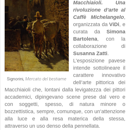
Macchiaioli. Una
rivoluzione d’arte al
Caffè Michelangelo
,
organizzata da
ViDi
, e
curata da
Simona
Bartolena
, con la
collaborazione di
Susanna Zatti
.
L’esposizione pavese
intende sottolineare il
carattere innovativo
Signorini,
Mercato del bestiame
dell’arte pittorica dei
Macchiaioli che, lontani dalla levigatezza dei pittori
accademici, dipingevano scene prese dal vero e
con soggetti, spesso, di natura minore o
bozzettistica, sempre, comunque, con un’attenzione
alla luce e alla resa materica della stessa,
attraverso un uso denso della pennellata.