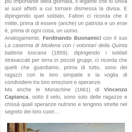
più importante della giornata, il legame che lo univa
ai suoi affetti a cui tornare dismessa la divisa. E
dipingendo quel soldato, Fattori ci ricorda che il
milite, prima di essere (anche) un patriota e un eroe
è, prima di ogni cosa, un uomo.
Analogamente,
Ferdinando Buonamici
con il suo
La caserma di Modena con i volontari della Quinta
batteria toscana
(1859), dipingendo i soldati
stravaccati per terra in piccoli gruppi, ci ricorda che
quelli che guardiamo, prima di tutto, sono dei
ragazzi con le loro simpatie e la voglia di
condividere tra loro emozioni e speranze.
Ma anche le
Monachine
(1861) di
Vincenzo
Capianca
, sotto il velo, sono solo delle ragazze e
chissà quali speranze nutrono e tengono strette nel
segreto dei loro cuori…