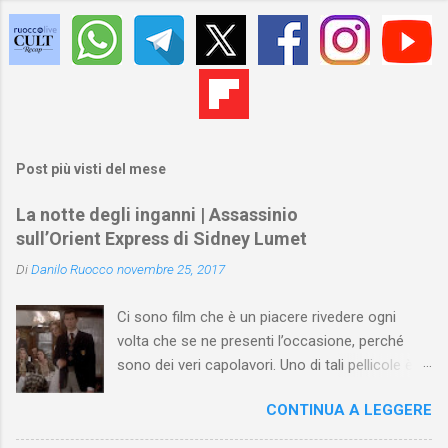
Post più visti del mese
La notte degli inganni | Assassinio
sull’Orient Express di Sidney Lumet
Di
Danilo Ruocco
novembre 25, 2017
Ci sono film che è un piacere rivedere ogni
volta che se ne presenti l’occasione, perché
sono dei veri capolavori. Uno di tali pellicole è
Assassinio sull’Orient Express di Sidney Lumet .
CONTINUA A LEGGERE
Tratto dall'omonimo romanzo di Agatha
Christie (pubblicato prima a puntate nel 1933 e,