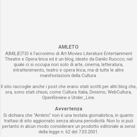
molto più progredita della nostra, mette in
riflettere che, probabilmente, nessun altro
evidenza tutti i limiti e le magagne della nostra
artista come uno scrittore (e con il termine si
cultura e, soprattutto, della politica. Il romanzo
intende indicare anche il poeta) è abituato a
finge di essere un’autobiografia scritta dal
mostrare se stesso al proprio pubblico di lettori
matematico Hogarth che, anni prima, ha fatto
. Abituato, se grande scrittore, a mettere a
parte del board del Progetto denominato la
nudo la propria anima . Abituato, se sincero, a
Voce del padrone con il quale un gruppo
AMLETO
dare corpo alle emozioni . ...
A|M|L|E|T|O è l'acronimo di Art Movies Literature Entertainment
consistente di scienziati di varie discipline ha
Theatre e Opera lirica ed è un blog, ideato da Danilo Ruocco, nel
tentato di decifrare una lettera proveniente da
quale ci si occupa non solo di arte, cinema, letteratura,
una progreditissima civiltà galattica. Il segnale
intrattenimento, teatro e opera lirica, ma di tutte le altre
manifestazioni della Cultura.
alieno è stato captato per puro caso e, ancora
più casualmente, si è scoperto che esso
Il sito raccoglie anche i post che erano stati scritti per altri blog che,
conteneva in sé un messaggio. L’io narrante
ora, sono stati chiusi, come Cultura Italia, Divismo, WebCultura,
OpenReview e Under_Line.
dichiara fin dall’inizio che i tentativi di
decifrazione sono miseramente falliti e il suo
Avvertenza
racconto altro non è che la spiegazione del
Si dichiara che "Amleto" non è una testata giornalistica, in quanto
perché si è deciso di rinunciare all’impresa di...
trattasi di sito aggiornato senza alcuna periodicità. Non lo si può
pertanto in alcun modo considerare un prodotto editoriale ai sensi
della legge n. 62 del 7.03.2001.