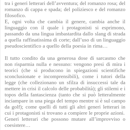
tra i generi letterari dell’avventura; del romanzo rosa; del
romanzo di cappa e spada; del poliziesco e del romanzo
filosofico.
E, ogni volta che cambia il genere, cambia anche il
linguaggio con il quale i protagonisti si esprimono,
passando da una lingua imbastardita dallo slang di strada
a quella raffinatissima di corte; dall’uso di un linguaggio
pseudoscientifico a quello della poesia in rima…
Il tutto condito da una generosa dose di sarcasmo che
non risparmia nulla e nessuno: vengono presi di mira i
teorici (che si producono in spiegazioni scientifiche
sconclusionate e incomprensibili), come i tutori della
legge (che collezionano un sfilza di insuccessi tale da
mettere in crisi il calcolo delle probabilità); gli stilemi e i
topos della fantascienza (tanto che si può letteralmente
inciampare in una piega del tempo mentre si è sul campo
da golf); come quelli di tutti gli altri generi letterari in
cui i protagonisti si trovano a compiere le proprie azioni.
Generi letterari che possono mutare all’improvviso o
coesistere…